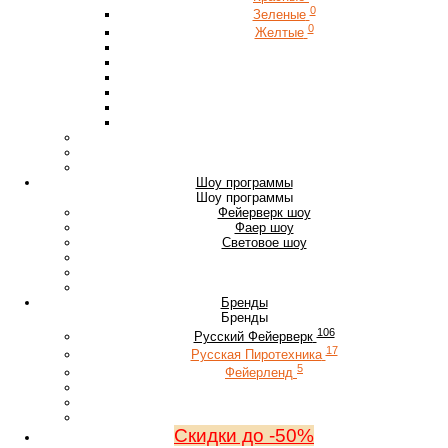
0
Зеленые
0
Желтые
Шоу программы
Шоу программы
Фейерверк шоу
Фаер шоу
Световое шоу
Бренды
Бренды
106
Русский Фейерверк
17
Русская Пиротехника
5
Фейерленд
Скидки до -50%