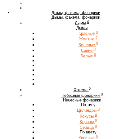
Дымы, факела, фонарики
Дымы, факела, фонарики
0
Дымы
Дымы
0
Красные
0
Желтые
0
Зеленые
0
Синие
0
Белые
0
Факела
0
Небесные фонарики
Небесные фонарики
По типу
0
Цилиндры
0
Конусы
0
Короны
0
Сердца
По цвету
0
Красные