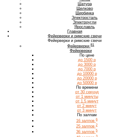
Ш
Шатура
Щ
Щелково
Щербинка
Э
Электросталь
Электроугли
Я
Ярославль
Главная
Фейерверки и римские свечи
Фейерверки и римские свечи
81
Фейерверки
Фейерверки
По цене
до 1500 р
до 3000 р
до 7000 р
до 10000 р
до 20000 р
до 50000 р
По времени
от 30 секунд
от 1 минуты
от 1.5 минут
от 2 минут
от 3 минут
По залпам
6
16 залпов
2
25 залпов
5
36 залпов
3