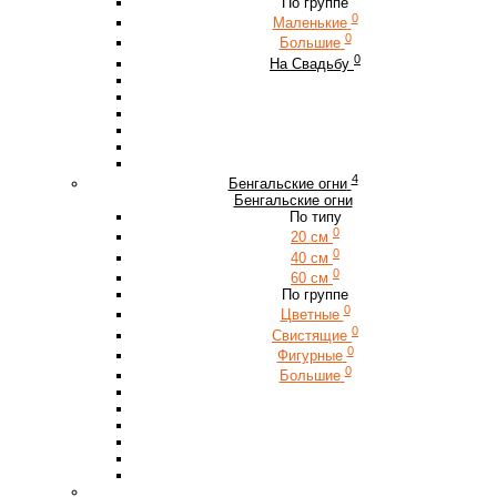
По группе
0
Маленькие
0
Большие
0
На Свадьбу
4
Бенгальские огни
Бенгальские огни
По типу
0
20 см
0
40 см
0
60 см
По группе
0
Цветные
0
Свистящие
0
Фигурные
0
Большие