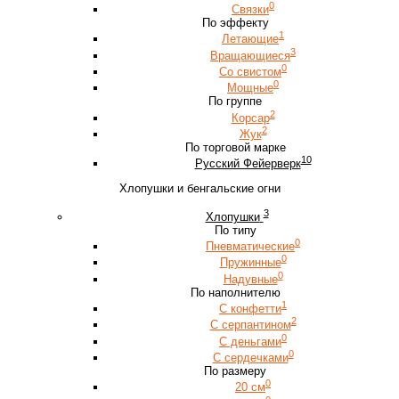
0
Связки
По эффекту
1
Летающие
3
Вращающиеся
0
Со свистом
0
Мощные
По группе
2
Корсар
2
Жук
По торговой марке
10
Русский Фейерверк
Хлопушки и бенгальские огни
3
Хлопушки
По типу
0
Пневматические
0
Пружинные
0
Надувные
По наполнителю
1
С конфетти
2
С серпантином
0
С деньгами
0
С сердечками
По размеру
0
20 см