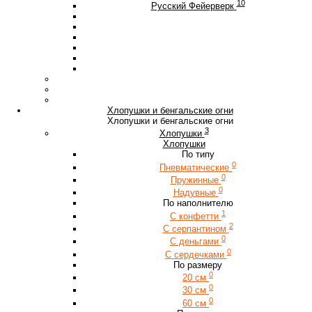
10
Русский Фейерверк
Хлопушки и бенгальские огни
Хлопушки и бенгальские огни
3
Хлопушки
Хлопушки
По типу
0
Пневматические
0
Пружинные
0
Надувные
По наполнителю
1
С конфетти
2
С серпантином
0
С деньгами
0
С сердечками
По размеру
0
20 см
0
30 см
0
60 см