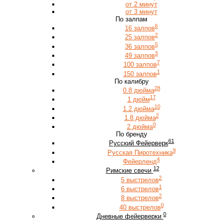
от 2 минут
от 3 минут
По залпам
6
16 залпов
2
25 залпов
5
36 залпов
3
49 залпов
7
100 залпов
1
150 залпов
По калибру
28
0.8 дюйма
17
1 дюйм
10
1.2 дюйма
2
1.8 дюйма
0
2 дюйма
По бренду
61
Русский Фейерверк
9
Русская Пиротехника
4
Фейерленд
12
Римские свечи
2
5 выстрелов
1
6 выстрелов
2
8 выстрелов
0
40 выстрелов
0
Дневные фейерверки