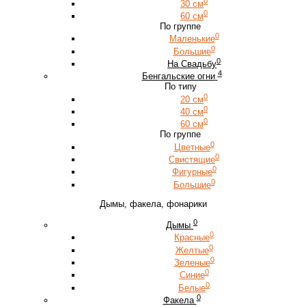
0
30 см
0
60 см
По группе
0
Маленькие
0
Большие
0
На Свадьбу
4
Бенгальские огни
По типу
0
20 см
0
40 см
0
60 см
По группе
0
Цветные
0
Свистящие
0
Фигурные
0
Большие
Дымы, факела, фонарики
0
Дымы
0
Красные
0
Желтые
0
Зеленые
0
Синие
0
Белые
0
Факела