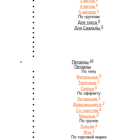
3 метра
0
4 метра
1
5 метров
По группам
0
Для торта
0
Для Свадьбы
10
Петарды
Петарды
По типу
9
Фитильные
1
Терочные
0
Связки
По эффекту
1
Летающие
3
Вращающиеся
0
Со свистом
0
Мощные
По группе
2
Корсар
2
Жук
По торговой марке