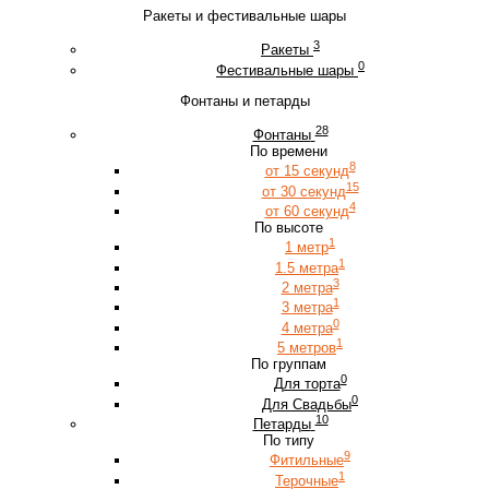
Ракеты и фестивальные шары
3
Ракеты
0
Фестивальные шары
Фонтаны и петарды
28
Фонтаны
По времени
8
от 15 секунд
15
от 30 секунд
4
от 60 секунд
По высоте
1
1 метр
1
1.5 метра
3
2 метра
1
3 метра
0
4 метра
1
5 метров
По группам
0
Для торта
0
Для Свадьбы
10
Петарды
По типу
9
Фитильные
1
Терочные