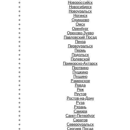
Новороссийск
Новосибирск
Новоуральск
Ногинск
О
Одинцово
Омск
Оренбург
Орехово-Зуево
П
Павловский Посад
Пенза
Первоуральск
Пермь
Подольск
Полевской
Приморско-Ахтарск
Протвино
Пушкино
Пущино
Р
Раменское
Ревда
Реж
Реутов
Ростов-на-Дону
Руза
Рязань
С
Самара
Санкт-Петербург
Саратов
Североуральск
Сергиев Посад