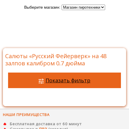
Выберите магазин:
Главная
>
Бренды
>
Русский Фейерверк
>
Батареи
салютов Русский Фейерверк
>
Салюты на 48 залпов
>
Салюты «Русский Фейерверк» на 48 залпов калибром
0.7 дюйма
Салюты «Русский Фейерверк» на 48
залпов калибром 0.7 дюйма
Показать фильтр
НАШИ ПРЕИМУЩЕСТВА
Бесплатная доставка от 60 минут
Самовывоз в
ПВЗ
(сегодня)