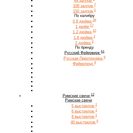
49 залпов
7
100 залпов
1
150 залпов
По калибру
28
0.8 дюйма
17
1 дюйм
10
1.2 дюйма
2
1.8 дюйма
0
2 дюйма
По бренду
61
Русский Фейерверк
9
Русская Пиротехника
4
Фейерленд
12
Римские свечи
Римские свечи
2
5 выстрелов
1
6 выстрелов
2
8 выстрелов
0
40 выстрелов