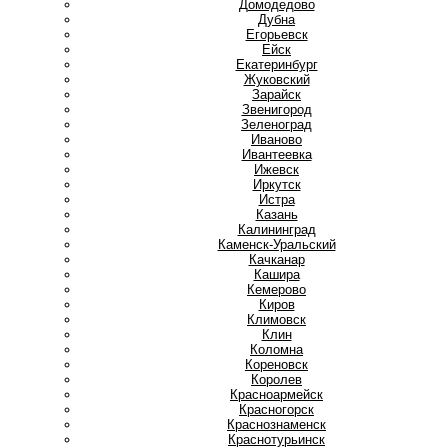
Домодедово
Дубна
Е
Егорьевск
Ейск
Екатеринбург
Ж
Жуковский
З
Зарайск
Звенигород
Зеленоград
И
Иваново
Ивантеевка
Ижевск
Иркутск
Истра
К
Казань
Калининград
Каменск-Уральский
Качканар
Кашира
Кемерово
Киров
Климовск
Клин
Коломна
Кореновск
Королев
Красноармейск
Красногорск
Краснознаменск
Краснотурьинск