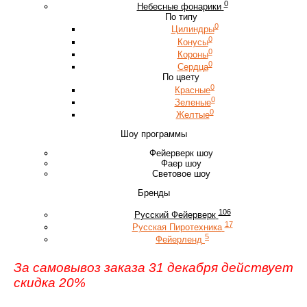
0
Небесные фонарики
По типу
0
Цилиндры
0
Конусы
0
Короны
0
Сердца
По цвету
0
Красные
0
Зеленые
0
Желтые
Шоу программы
Фейерверк шоу
Фаер шоу
Световое шоу
Бренды
106
Русский Фейерверк
17
Русская Пиротехника
5
Фейерленд
За самовывоз заказа 31 декабря действует
скидка 20%