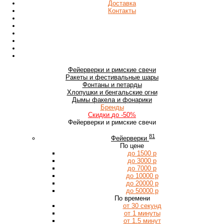
Доставка
Контакты
Фейерверки
и римские свечи
Ракеты
и фестивальные шары
Фонтаны
и петарды
Хлопушки
и бенгальские огни
Дымы
факела и фонарики
Бренды
Скидки
до -50%
Фейерверки и римские свечи
81
Фейерверки
По цене
до 1500 р
до 3000 р
до 7000 р
до 10000 р
до 20000 р
до 50000 р
По времени
от 30 секунд
от 1 минуты
от 1.5 минут