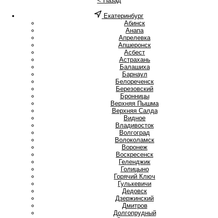
< Назад
Екатеринбург
А
Абинск
Анапа
Апрелевка
Апшеронск
Асбест
Астрахань
Б
Балашиха
Барнаул
Белореченск
Березовский
Бронницы
В
Верхняя Пышма
Верхняя Салда
Видное
Владивосток
Волгоград
Волоколамск
Воронеж
Воскресенск
Г
Геленджик
Голицыно
Горячий Ключ
Гулькевичи
Д
Дедовск
Дзержинский
Дмитров
Долгопрудный