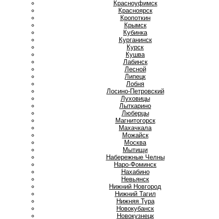
Красноуфимск
Красноярск
Кропоткин
Крымск
Кубинка
Курганинск
Курск
Кушва
Л
Лабинск
Лесной
Липецк
Лобня
Лосино-Петровский
Луховицы
Лыткарино
Люберцы
М
Магнитогорск
Махачкала
Можайск
Москва
Мытищи
Н
Набережные Челны
Наро-Фоминск
Нахабино
Невьянск
Нижний Новгород
Нижний Тагил
Нижняя Тура
Новокубанск
Новокузнецк