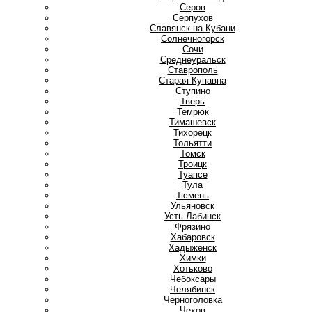
Серов
Серпухов
Славянск-на-Кубани
Солнечногорск
Сочи
Среднеуральск
Ставрополь
Старая Купавна
Ступино
Т
Тверь
Темрюк
Тимашевск
Тихорецк
Тольятти
Томск
Троицк
Туапсе
Тула
Тюмень
У
Ульяновск
Усть-Лабинск
Ф
Фрязино
Х
Хабаровск
Хадыженск
Химки
Хотьково
Ч
Чебоксары
Челябинск
Черноголовка
Чехов