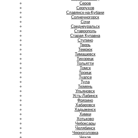
Серов
Серпухов
Славянск-на-Кубани
Солнечногорск
Сочи
Среднеуральск
Ставрополь
Старая Купавна
Ступино
Т
Тверь
Темрюк
Тимашевск
Тихорецк
Тольятти
Томск
Троицк
Туапсе
Тула
Тюмень
У
Ульяновск
Усть-Лабинск
Ф
Фрязино
Х
Хабаровск
Хадыженск
Химки
Хотьково
Ч
Чебоксары
Челябинск
Черноголовка
Чехов