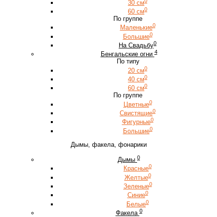
0
30 см
0
60 см
По группе
0
Маленькие
0
Большие
0
На Свадьбу
4
Бенгальские огни
По типу
0
20 см
0
40 см
0
60 см
По группе
0
Цветные
0
Свистящие
0
Фигурные
0
Большие
Дымы, факела, фонарики
0
Дымы
0
Красные
0
Желтые
0
Зеленые
0
Синие
0
Белые
0
Факела