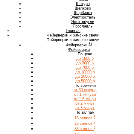
Ш
Шатура
Щ
Щелково
Щербинка
Э
Электросталь
Электроугли
Я
Ярославль
Главная
Фейерверки и римские свечи
Фейерверки и римские свечи
81
Фейерверки
Фейерверки
По цене
до 1500 р
до 3000 р
до 7000 р
до 10000 р
до 20000 р
до 50000 р
По времени
от 30 секунд
от 1 минуты
от 1.5 минут
от 2 минут
от 3 минут
По залпам
6
16 залпов
2
25 залпов
5
36 залпов
3