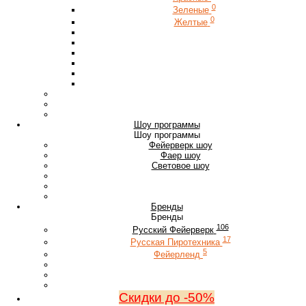
0
Зеленые
0
Желтые
Шоу программы
Шоу программы
Фейерверк шоу
Фаер шоу
Световое шоу
Бренды
Бренды
106
Русский Фейерверк
17
Русская Пиротехника
5
Фейерленд
Скидки до -50%