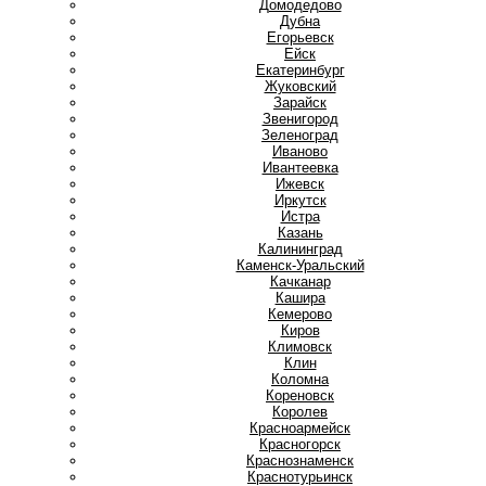
Домодедово
Дубна
Е
Егорьевск
Ейск
Екатеринбург
Ж
Жуковский
З
Зарайск
Звенигород
Зеленоград
И
Иваново
Ивантеевка
Ижевск
Иркутск
Истра
К
Казань
Калининград
Каменск-Уральский
Качканар
Кашира
Кемерово
Киров
Климовск
Клин
Коломна
Кореновск
Королев
Красноармейск
Красногорск
Краснознаменск
Краснотурьинск