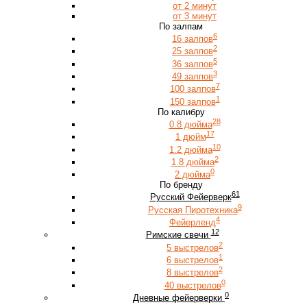
от 2 минут
от 3 минут
По залпам
6
16 залпов
2
25 залпов
5
36 залпов
3
49 залпов
7
100 залпов
1
150 залпов
По калибру
28
0.8 дюйма
17
1 дюйм
10
1.2 дюйма
2
1.8 дюйма
0
2 дюйма
По бренду
61
Русский Фейерверк
9
Русская Пиротехника
4
Фейерленд
12
Римские свечи
2
5 выстрелов
1
6 выстрелов
2
8 выстрелов
0
40 выстрелов
0
Дневные фейерверки