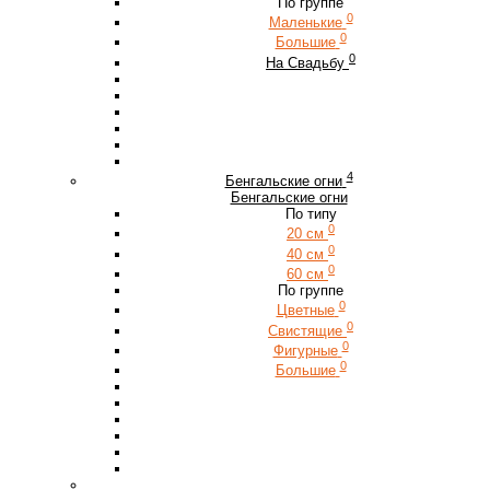
По группе
0
Маленькие
0
Большие
0
На Свадьбу
4
Бенгальские огни
Бенгальские огни
По типу
0
20 см
0
40 см
0
60 см
По группе
0
Цветные
0
Свистящие
0
Фигурные
0
Большие