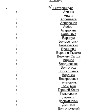
< Назад
Екатеринбург
А
Абинск
Анапа
Апрелевка
Апшеронск
Асбест
Астрахань
Б
Балашиха
Барнаул
Белореченск
Березовский
Бронницы
В
Верхняя Пышма
Верхняя Салда
Видное
Владивосток
Волгоград
Волоколамск
Воронеж
Воскресенск
Г
Геленджик
Голицыно
Горячий Ключ
Гулькевичи
Д
Дедовск
Дзержинский
Дмитров
Долгопрудный