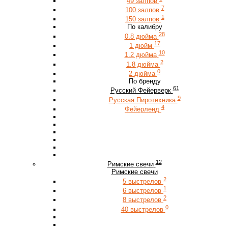
49 залпов
7
100 залпов
1
150 залпов
По калибру
28
0.8 дюйма
17
1 дюйм
10
1.2 дюйма
2
1.8 дюйма
0
2 дюйма
По бренду
61
Русский Фейерверк
9
Русская Пиротехника
4
Фейерленд
12
Римские свечи
Римские свечи
2
5 выстрелов
1
6 выстрелов
2
8 выстрелов
0
40 выстрелов