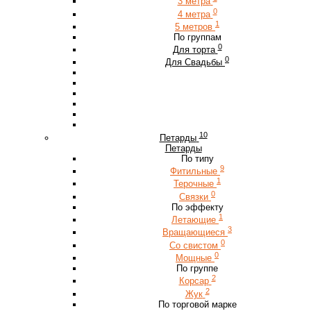
3 метра
0
4 метра
1
5 метров
По группам
0
Для торта
0
Для Свадьбы
10
Петарды
Петарды
По типу
9
Фитильные
1
Терочные
0
Связки
По эффекту
1
Летающие
3
Вращающиеся
0
Со свистом
0
Мощные
По группе
2
Корсар
2
Жук
По торговой марке