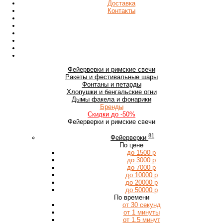
Доставка
Контакты
Фейерверки
и римские свечи
Ракеты
и фестивальные шары
Фонтаны
и петарды
Хлопушки
и бенгальские огни
Дымы
факела и фонарики
Бренды
Скидки
до -50%
Фейерверки и римские свечи
81
Фейерверки
По цене
до 1500 р
до 3000 р
до 7000 р
до 10000 р
до 20000 р
до 50000 р
По времени
от 30 секунд
от 1 минуты
от 1.5 минут