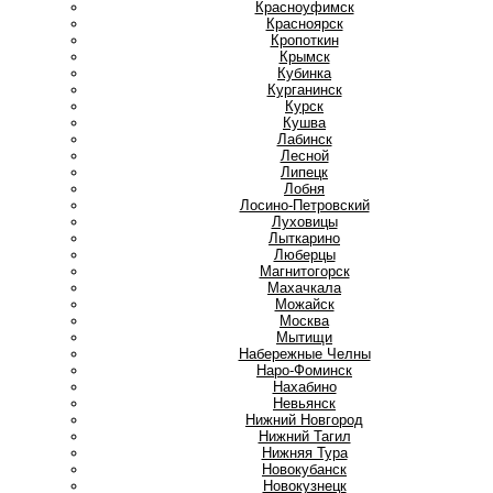
Красноуфимск
Красноярск
Кропоткин
Крымск
Кубинка
Курганинск
Курск
Кушва
Л
Лабинск
Лесной
Липецк
Лобня
Лосино-Петровский
Луховицы
Лыткарино
Люберцы
М
Магнитогорск
Махачкала
Можайск
Москва
Мытищи
Н
Набережные Челны
Наро-Фоминск
Нахабино
Невьянск
Нижний Новгород
Нижний Тагил
Нижняя Тура
Новокубанск
Новокузнецк