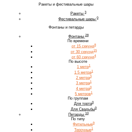
Ракеты и фестивальные шары
3
Ракеты
0
Фестивальные шары
Фонтаны и петарды
28
Фонтаны
По времени
8
от 15 секунд
15
от 30 секунд
4
от 60 секунд
По высоте
1
1 метр
1
1.5 метра
3
2 метра
1
3 метра
0
4 метра
1
5 метров
По группам
0
Для торта
0
Для Свадьбы
10
Петарды
По типу
9
Фитильные
1
Терочные