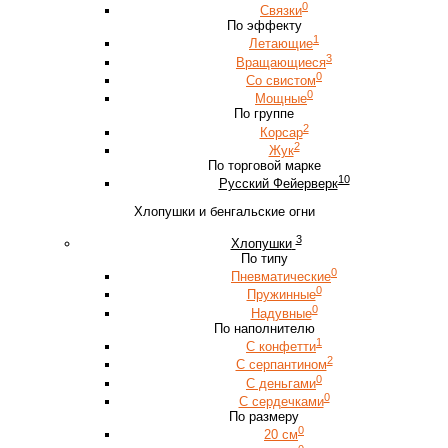
0
Связки
По эффекту
1
Летающие
3
Вращающиеся
0
Со свистом
0
Мощные
По группе
2
Корсар
2
Жук
По торговой марке
10
Русский Фейерверк
Хлопушки и бенгальские огни
3
Хлопушки
По типу
0
Пневматические
0
Пружинные
0
Надувные
По наполнителю
1
С конфетти
2
С серпантином
0
С деньгами
0
С сердечками
По размеру
0
20 см