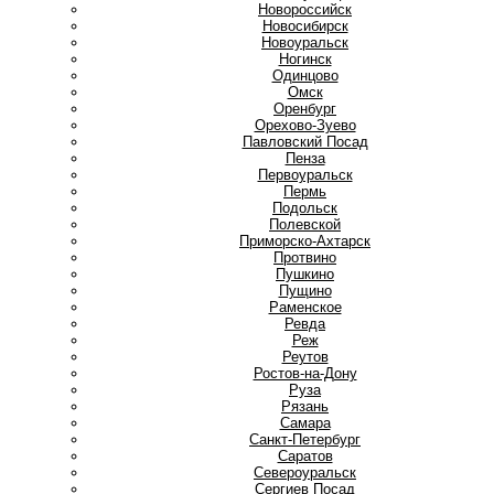
Новороссийск
Новосибирск
Новоуральск
Ногинск
О
Одинцово
Омск
Оренбург
Орехово-Зуево
П
Павловский Посад
Пенза
Первоуральск
Пермь
Подольск
Полевской
Приморско-Ахтарск
Протвино
Пушкино
Пущино
Р
Раменское
Ревда
Реж
Реутов
Ростов-на-Дону
Руза
Рязань
С
Самара
Санкт-Петербург
Саратов
Североуральск
Сергиев Посад