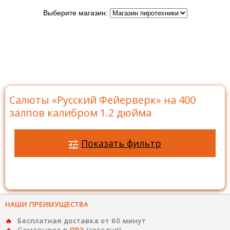
Выберите магазин:
Главная
>
Бренды
>
Русский Фейерверк
>
Батареи
салютов Русский Фейерверк
>
Салюты на 400 залпов
>
Салюты «Русский Фейерверк» на 400 залпов калибром
1.2 дюйма
Салюты «Русский Фейерверк» на 400
залпов калибром 1.2 дюйма
Показать фильтр
НАШИ ПРЕИМУЩЕСТВА
Бесплатная доставка от 60 минут
Самовывоз в
ПВЗ
(сегодня)