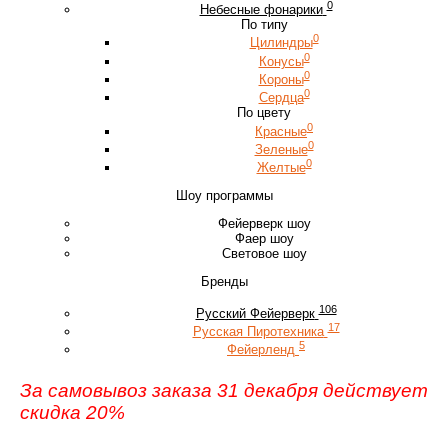
0
Небесные фонарики
По типу
0
Цилиндры
0
Конусы
0
Короны
0
Сердца
По цвету
0
Красные
0
Зеленые
0
Желтые
Шоу программы
Фейерверк шоу
Фаер шоу
Световое шоу
Бренды
106
Русский Фейерверк
17
Русская Пиротехника
5
Фейерленд
За самовывоз заказа 31 декабря действует
скидка 20%