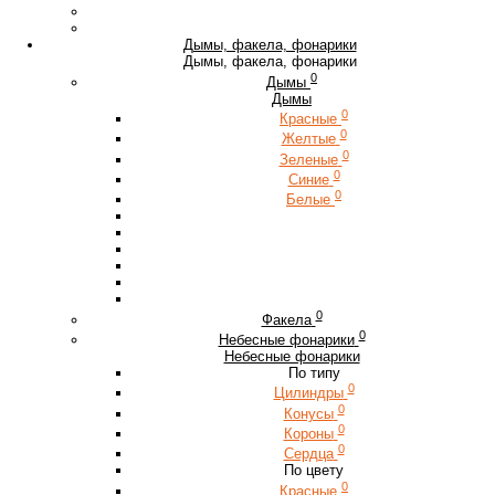
Дымы, факела, фонарики
Дымы, факела, фонарики
0
Дымы
Дымы
0
Красные
0
Желтые
0
Зеленые
0
Синие
0
Белые
0
Факела
0
Небесные фонарики
Небесные фонарики
По типу
0
Цилиндры
0
Конусы
0
Короны
0
Сердца
По цвету
0
Красные