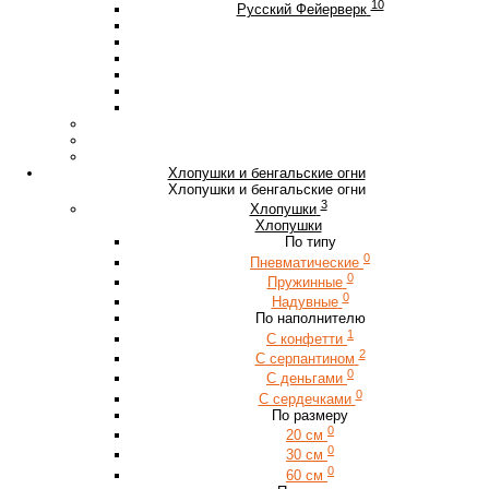
10
Русский Фейерверк
Хлопушки и бенгальские огни
Хлопушки и бенгальские огни
3
Хлопушки
Хлопушки
По типу
0
Пневматические
0
Пружинные
0
Надувные
По наполнителю
1
С конфетти
2
С серпантином
0
С деньгами
0
С сердечками
По размеру
0
20 см
0
30 см
0
60 см