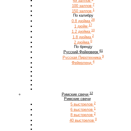
49 залпов
7
100 залпов
1
150 залпов
По калибру
28
0.8 дюйма
17
1 дюйм
10
1.2 дюйма
2
1.8 дюйма
0
2 дюйма
По бренду
61
Русский Фейерверк
9
Русская Пиротехника
4
Фейерленд
12
Римские свечи
Римские свечи
2
5 выстрелов
1
6 выстрелов
2
8 выстрелов
0
40 выстрелов