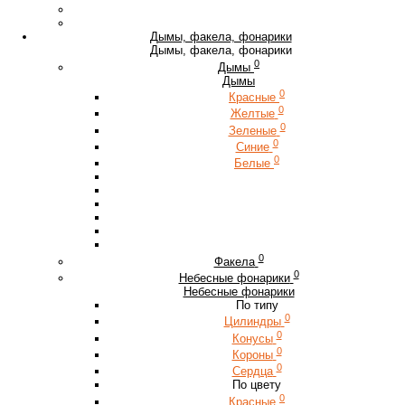
Дымы, факела, фонарики
Дымы, факела, фонарики
0
Дымы
Дымы
0
Красные
0
Желтые
0
Зеленые
0
Синие
0
Белые
0
Факела
0
Небесные фонарики
Небесные фонарики
По типу
0
Цилиндры
0
Конусы
0
Короны
0
Сердца
По цвету
0
Красные