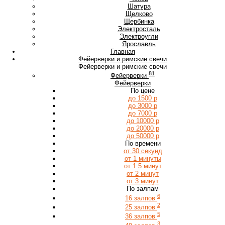
Ш
Шатура
Щ
Щелково
Щербинка
Э
Электросталь
Электроугли
Я
Ярославль
Главная
Фейерверки и римские свечи
Фейерверки и римские свечи
81
Фейерверки
Фейерверки
По цене
до 1500 р
до 3000 р
до 7000 р
до 10000 р
до 20000 р
до 50000 р
По времени
от 30 секунд
от 1 минуты
от 1.5 минут
от 2 минут
от 3 минут
По залпам
6
16 залпов
2
25 залпов
5
36 залпов
3