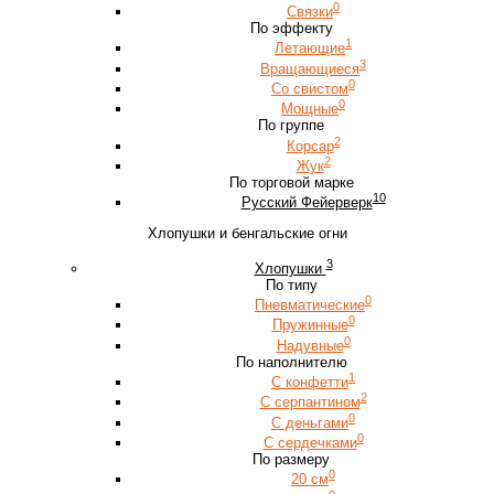
0
Связки
По эффекту
1
Летающие
3
Вращающиеся
0
Со свистом
0
Мощные
По группе
2
Корсар
2
Жук
По торговой марке
10
Русский Фейерверк
Хлопушки и бенгальские огни
3
Хлопушки
По типу
0
Пневматические
0
Пружинные
0
Надувные
По наполнителю
1
С конфетти
2
С серпантином
0
С деньгами
0
С сердечками
По размеру
0
20 см