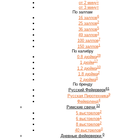
от 2 минут
от 3 минут
По залпам
6
16 залпов
2
25 залпов
5
36 залпов
3
49 залпов
7
100 залпов
1
150 залпов
По калибру
28
0.8 дюйма
17
1 дюйм
10
1.2 дюйма
2
1.8 дюйма
0
2 дюйма
По бренду
61
Русский Фейерверк
9
Русская Пиротехника
4
Фейерленд
12
Римские свечи
2
5 выстрелов
1
6 выстрелов
2
8 выстрелов
0
40 выстрелов
0
Дневные фейерверки