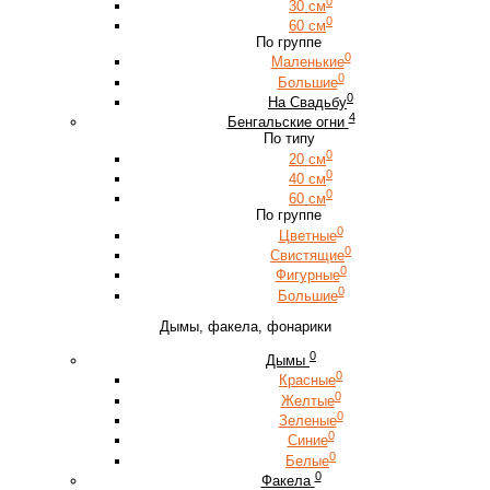
0
30 см
0
60 см
По группе
0
Маленькие
0
Большие
0
На Свадьбу
4
Бенгальские огни
По типу
0
20 см
0
40 см
0
60 см
По группе
0
Цветные
0
Свистящие
0
Фигурные
0
Большие
Дымы, факела, фонарики
0
Дымы
0
Красные
0
Желтые
0
Зеленые
0
Синие
0
Белые
0
Факела