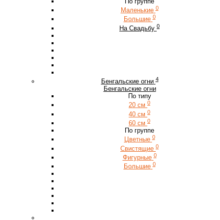
По группе
0
Маленькие
0
Большие
0
На Свадьбу
4
Бенгальские огни
Бенгальские огни
По типу
0
20 см
0
40 см
0
60 см
По группе
0
Цветные
0
Свистящие
0
Фигурные
0
Большие