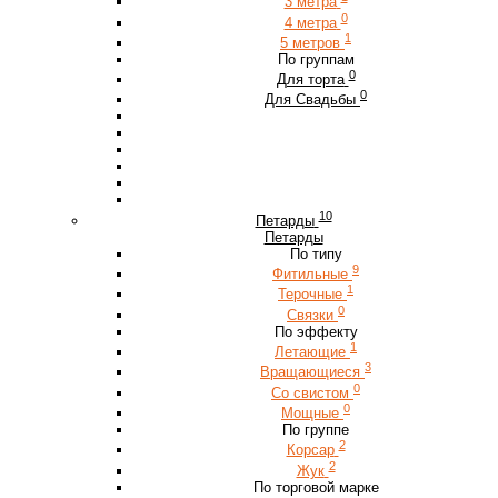
3 метра
0
4 метра
1
5 метров
По группам
0
Для торта
0
Для Свадьбы
10
Петарды
Петарды
По типу
9
Фитильные
1
Терочные
0
Связки
По эффекту
1
Летающие
3
Вращающиеся
0
Со свистом
0
Мощные
По группе
2
Корсар
2
Жук
По торговой марке