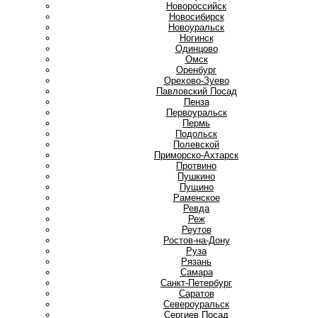
Новороссийск
Новосибирск
Новоуральск
Ногинск
О
Одинцово
Омск
Оренбург
Орехово-Зуево
П
Павловский Посад
Пенза
Первоуральск
Пермь
Подольск
Полевской
Приморско-Ахтарск
Протвино
Пушкино
Пущино
Р
Раменское
Ревда
Реж
Реутов
Ростов-на-Дону
Руза
Рязань
С
Самара
Санкт-Петербург
Саратов
Североуральск
Сергиев Посад