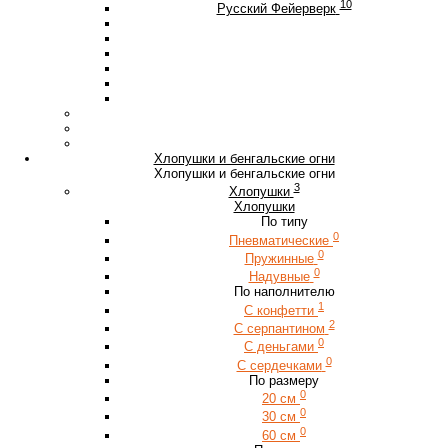
10
Русский Фейерверк
Хлопушки и бенгальские огни
Хлопушки и бенгальские огни
3
Хлопушки
Хлопушки
По типу
0
Пневматические
0
Пружинные
0
Надувные
По наполнителю
1
С конфетти
2
С серпантином
0
С деньгами
0
С сердечками
По размеру
0
20 см
0
30 см
0
60 см