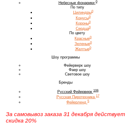
0
Небесные фонарики
По типу
0
Цилиндры
0
Конусы
0
Короны
0
Сердца
По цвету
0
Красные
0
Зеленые
0
Желтые
Шоу программы
Фейерверк шоу
Фаер шоу
Световое шоу
Бренды
106
Русский Фейерверк
17
Русская Пиротехника
5
Фейерленд
За самовывоз заказа 31 декабря действует
скидка 20%