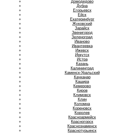
Домодедово
Дубна
Е
Егорьевск
Ейск
Екатеринбург
Ж
Жуковский
З
Зарайск
Звенигород
Зеленоград
И
Иваново
Ивантеевка
Ижевск
Иркутск
Истра
К
Казань
Калининград
Каменск-Уральский
Качканар
Кашира
Кемерово
Киров
Климовск
Клин
Коломна
Кореновск
Королев
Красноармейск
Красногорск
Краснознаменск
Краснотурьинск