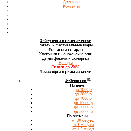
Доставка
Контакты
Фейерверки
и римские свечи
Ракеты
и фестивальные шары
Фонтаны
и петарды
Хлопушки
и бенгальские огни
Дымы
факела и фонарики
Бренды
Скидки
до -50%
Фейерверки и римские свечи
81
Фейерверки
По цене
до 1500 р
до 3000 р
до 7000 р
до 10000 р
до 20000 р
до 50000 р
По времени
от 30 секунд
от 1 минуты
от 1.5 минут