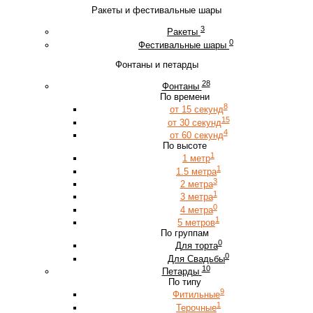
Ракеты и фестивальные шары
3
Ракеты
0
Фестивальные шары
Фонтаны и петарды
28
Фонтаны
По времени
8
от 15 секунд
15
от 30 секунд
4
от 60 секунд
По высоте
1
1 метр
1
1.5 метра
3
2 метра
1
3 метра
0
4 метра
1
5 метров
По группам
0
Для торта
0
Для Свадьбы
10
Петарды
По типу
9
Фитильные
1
Терочные