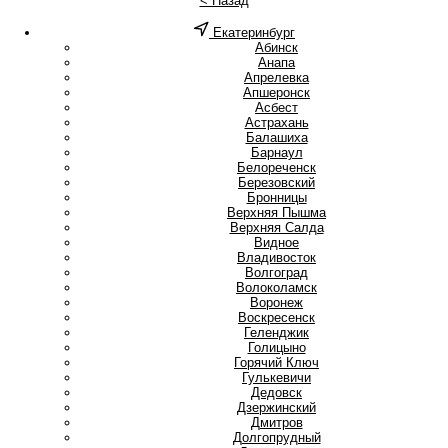
< Назад
Екатеринбург
А
Абинск
Анапа
Апрелевка
Апшеронск
Асбест
Астрахань
Б
Балашиха
Барнаул
Белореченск
Березовский
Бронницы
В
Верхняя Пышма
Верхняя Салда
Видное
Владивосток
Волгоград
Волоколамск
Воронеж
Воскресенск
Г
Геленджик
Голицыно
Горячий Ключ
Гулькевичи
Д
Дедовск
Дзержинский
Дмитров
Долгопрудный