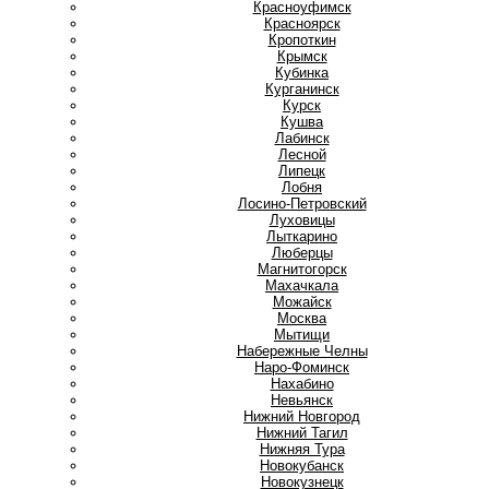
Красноуфимск
Красноярск
Кропоткин
Крымск
Кубинка
Курганинск
Курск
Кушва
Л
Лабинск
Лесной
Липецк
Лобня
Лосино-Петровский
Луховицы
Лыткарино
Люберцы
М
Магнитогорск
Махачкала
Можайск
Москва
Мытищи
Н
Набережные Челны
Наро-Фоминск
Нахабино
Невьянск
Нижний Новгород
Нижний Тагил
Нижняя Тура
Новокубанск
Новокузнецк