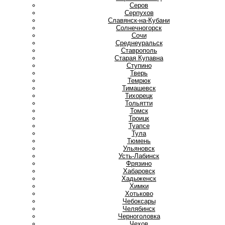
Серов
Серпухов
Славянск-на-Кубани
Солнечногорск
Сочи
Среднеуральск
Ставрополь
Старая Купавна
Ступино
Т
Тверь
Темрюк
Тимашевск
Тихорецк
Тольятти
Томск
Троицк
Туапсе
Тула
Тюмень
У
Ульяновск
Усть-Лабинск
Ф
Фрязино
Х
Хабаровск
Хадыженск
Химки
Хотьково
Ч
Чебоксары
Челябинск
Черноголовка
Чехов