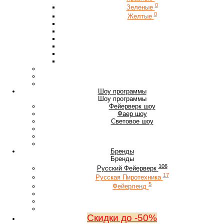
0
Зеленые
0
Желтые
Шоу программы
Шоу программы
Фейерверк шоу
Фаер шоу
Световое шоу
Бренды
Бренды
106
Русский Фейерверк
17
Русская Пиротехника
5
Фейерленд
Скидки до -50%