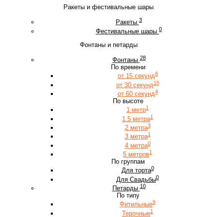
Ракеты и фестивальные шары
3
Ракеты
0
Фестивальные шары
Фонтаны и петарды
28
Фонтаны
По времени
8
от 15 секунд
15
от 30 секунд
4
от 60 секунд
По высоте
1
1 метр
1
1.5 метра
3
2 метра
1
3 метра
0
4 метра
1
5 метров
По группам
0
Для торта
0
Для Свадьбы
10
Петарды
По типу
9
Фитильные
1
Терочные