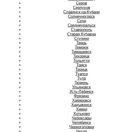
Серов
Серпухов
Славянск-на-Кубани
Солнечногорск
Сочи
Среднеуральск
Ставрополь
Старая Купавна
Ступино
Т
Тверь
Темрюк
Тимашевск
Тихорецк
Тольятти
Томск
Троицк
Туапсе
Тула
Тюмень
У
Ульяновск
Усть-Лабинск
Ф
Фрязино
Х
Хабаровск
Хадыженск
Химки
Хотьково
Ч
Чебоксары
Челябинск
Черноголовка
Чехов