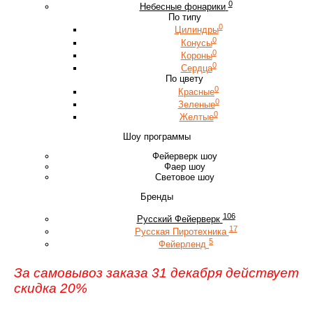
0
Небесные фонарики
По типу
0
Цилиндры
0
Конусы
0
Короны
0
Сердца
По цвету
0
Красные
0
Зеленые
0
Желтые
Шоу программы
Фейерверк шоу
Фаер шоу
Световое шоу
Бренды
106
Русский Фейерверк
17
Русская Пиротехника
5
Фейерленд
За самовывоз заказа 31 декабря действует
скидка 20%