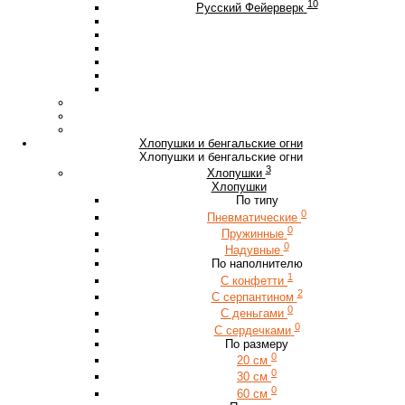
10
Русский Фейерверк
Хлопушки и бенгальские огни
Хлопушки и бенгальские огни
3
Хлопушки
Хлопушки
По типу
0
Пневматические
0
Пружинные
0
Надувные
По наполнителю
1
С конфетти
2
С серпантином
0
С деньгами
0
С сердечками
По размеру
0
20 см
0
30 см
0
60 см