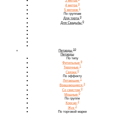
3 метра
0
4 метра
1
5 метров
По группам
0
Для торта
0
Для Свадьбы
10
Петарды
Петарды
По типу
9
Фитильные
1
Терочные
0
Связки
По эффекту
1
Летающие
3
Вращающиеся
0
Со свистом
0
Мощные
По группе
2
Корсар
2
Жук
По торговой марке