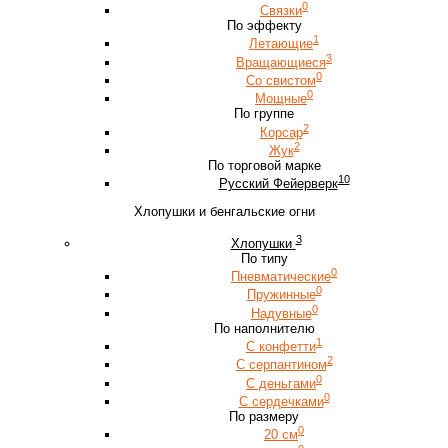
0
Связки
По эффекту
1
Летающие
3
Вращающиеся
0
Со свистом
0
Мощные
По группе
2
Корсар
2
Жук
По торговой марке
10
Русский Фейерверк
Хлопушки и бенгальские огни
3
Хлопушки
По типу
0
Пневматические
0
Пружинные
0
Надувные
По наполнителю
1
С конфетти
2
С серпантином
0
С деньгами
0
С сердечками
По размеру
0
20 см