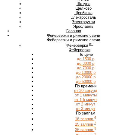
Ш
Шатура
Щ
Щелково
Щербинка
Э
Электросталь
Электроугли
Я
Ярославль
Главная
Фейерверки и римские свечи
Фейерверки и римские свечи
81
Фейерверки
Фейерверки
По цене
до 1500 р
до 3000 р
до 7000 р
до 10000 р
до 20000 р
до 50000 р
По времени
от 30 секунд
от 1 минуты
от 1.5 минут
от 2 минут
от 3 минут
По залпам
6
16 залпов
2
25 залпов
5
36 залпов
3