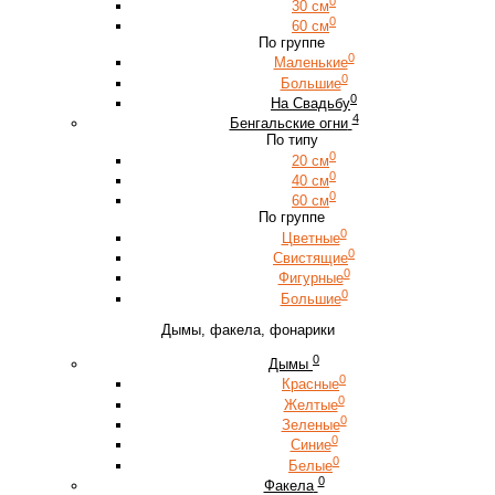
0
30 см
0
60 см
По группе
0
Маленькие
0
Большие
0
На Свадьбу
4
Бенгальские огни
По типу
0
20 см
0
40 см
0
60 см
По группе
0
Цветные
0
Свистящие
0
Фигурные
0
Большие
Дымы, факела, фонарики
0
Дымы
0
Красные
0
Желтые
0
Зеленые
0
Синие
0
Белые
0
Факела