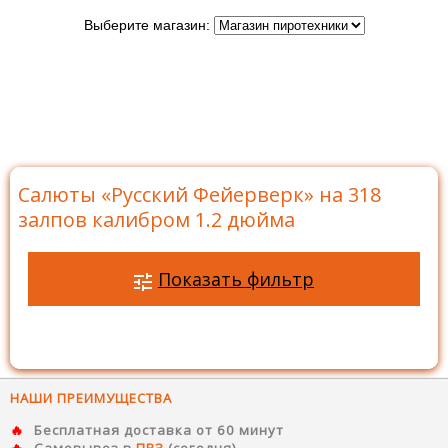
Выберите магазин:
Главная
>
Бренды
>
Русский Фейерверк
>
Батареи
салютов Русский Фейерверк
>
Салюты на 318 залпов
>
Салюты «Русский Фейерверк» на 318 залпов калибром
1.2 дюйма
Салюты «Русский Фейерверк» на 318
залпов калибром 1.2 дюйма
Показать фильтр
НАШИ ПРЕИМУЩЕСТВА
Бесплатная доставка от 60 минут
Самовывоз в
ПВЗ
(сегодня)