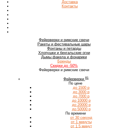
Доставка
Контакты
Фейерверки
и римские свечи
Ракеты
и фестивальные шары
Фонтаны
и петарды
Хлопушки
и бенгальские огни
Дымы
факела и фонарики
Бренды
Скидки
до -50%
Фейерверки и римские свечи
81
Фейерверки
По цене
до 1500 р
до 3000 р
до 7000 р
до 10000 р
до 20000 р
до 50000 р
По времени
от 30 секунд
от 1 минуты
от 1.5 минут