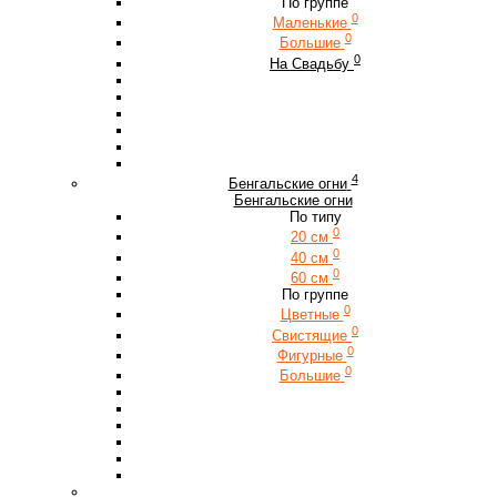
По группе
0
Маленькие
0
Большие
0
На Свадьбу
4
Бенгальские огни
Бенгальские огни
По типу
0
20 см
0
40 см
0
60 см
По группе
0
Цветные
0
Свистящие
0
Фигурные
0
Большие