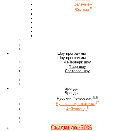
0
Зеленые
0
Желтые
Шоу программы
Шоу программы
Фейерверк шоу
Фаер шоу
Световое шоу
Бренды
Бренды
106
Русский Фейерверк
17
Русская Пиротехника
5
Фейерленд
Скидки до -50%