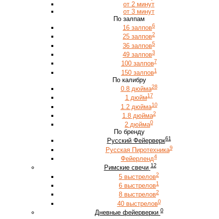
от 2 минут
от 3 минут
По залпам
6
16 залпов
2
25 залпов
5
36 залпов
3
49 залпов
7
100 залпов
1
150 залпов
По калибру
28
0.8 дюйма
17
1 дюйм
10
1.2 дюйма
2
1.8 дюйма
0
2 дюйма
По бренду
61
Русский Фейерверк
9
Русская Пиротехника
4
Фейерленд
12
Римские свечи
2
5 выстрелов
1
6 выстрелов
2
8 выстрелов
0
40 выстрелов
0
Дневные фейерверки