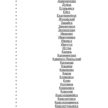
Домодедово
Дубна
Е
Егорьевск
Ейск
Екатеринбург
Ж
Жуковский
З
Зарайск
Звенигород
Зеленоград
И
Иваново
Ивантеевка
Ижевск
Иркутск
Истра
К
Казань
Калининград
Каменск-Уральский
Качканар
Кашира
Кемерово
Киров
Климовск
Клин
Коломна
Кореновск
Королев
Красноармейск
Красногорск
Краснознаменск
Краснотурьинск