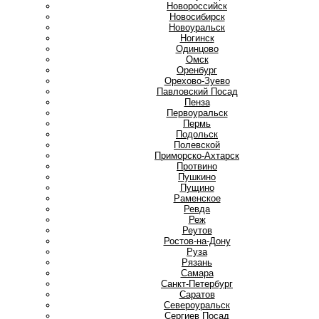
Новороссийск
Новосибирск
Новоуральск
Ногинск
О
Одинцово
Омск
Оренбург
Орехово-Зуево
П
Павловский Посад
Пенза
Первоуральск
Пермь
Подольск
Полевской
Приморско-Ахтарск
Протвино
Пушкино
Пущино
Р
Раменское
Ревда
Реж
Реутов
Ростов-на-Дону
Руза
Рязань
С
Самара
Санкт-Петербург
Саратов
Североуральск
Сергиев Посад