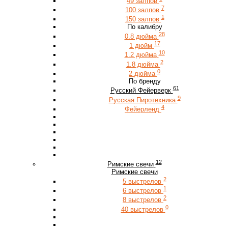
49 залпов
7
100 залпов
1
150 залпов
По калибру
28
0.8 дюйма
17
1 дюйм
10
1.2 дюйма
2
1.8 дюйма
0
2 дюйма
По бренду
61
Русский Фейерверк
9
Русская Пиротехника
4
Фейерленд
12
Римские свечи
Римские свечи
2
5 выстрелов
1
6 выстрелов
2
8 выстрелов
0
40 выстрелов