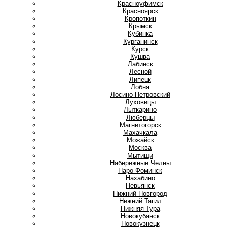
Красноуфимск
Красноярск
Кропоткин
Крымск
Кубинка
Курганинск
Курск
Кушва
Л
Лабинск
Лесной
Липецк
Лобня
Лосино-Петровский
Луховицы
Лыткарино
Люберцы
М
Магнитогорск
Махачкала
Можайск
Москва
Мытищи
Н
Набережные Челны
Наро-Фоминск
Нахабино
Невьянск
Нижний Новгород
Нижний Тагил
Нижняя Тура
Новокубанск
Новокузнецк