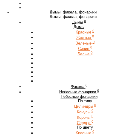
Дымы, факела, фонарики
Дымы, факела, фонарики
0
Дымы
Дымы
0
Красные
0
Желтые
0
Зеленые
0
Синие
0
Белые
0
Факела
0
Небесные фонарики
Небесные фонарики
По типу
0
Цилиндры
0
Конусы
0
Короны
0
Сердца
По цвету
0
Красные