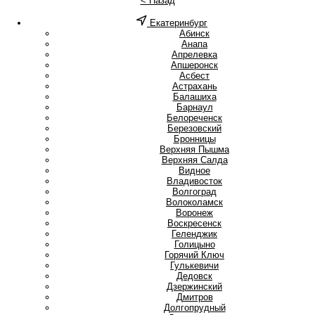
< Назад
Екатеринбург
А
Абинск
Анапа
Апрелевка
Апшеронск
Асбест
Астрахань
Б
Балашиха
Барнаул
Белореченск
Березовский
Бронницы
В
Верхняя Пышма
Верхняя Салда
Видное
Владивосток
Волгоград
Волоколамск
Воронеж
Воскресенск
Г
Геленджик
Голицыно
Горячий Ключ
Гулькевичи
Д
Дедовск
Дзержинский
Дмитров
Долгопрудный