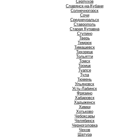
Серпухов
Славянск-на-Кубани
Солнечногорск
Сочи
Среднеуральск
Ставрополь
Старая Купавна
Ступино
Т
Тверь
Темрюк
Тимашевск
Тихорецк
Тольятти
Томск
Троицк
Туапсе
Тула
Тюмень
У
Ульяновск
Усть-Лабинск
Ф
Фрязино
Х
Хабаровск
Хадыженск
Химки
Хотьково
Ч
Чебоксары
Челябинск
Черноголовка
Чехов
Ш
Шатура