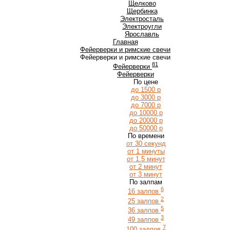
Щ
Щелково
Щербинка
Э
Электросталь
Электроугли
Я
Ярославль
Главная
Фейерверки и римские свечи
Фейерверки и римские свечи
81
Фейерверки
Фейерверки
По цене
до 1500 р
до 3000 р
до 7000 р
до 10000 р
до 20000 р
до 50000 р
По времени
от 30 секунд
от 1 минуты
от 1.5 минут
от 2 минут
от 3 минут
По залпам
6
16 залпов
2
25 залпов
5
36 залпов
3
49 залпов
7
100 залпов