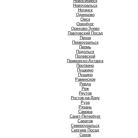
Новосибирск
Новоуральск
Ногинск
О
Одинцово
Омск
Оренбург
Орехово-Зуево
П
Павловский Посад
Пенза
Первоуральск
Пермь
Подольск
Полевской
Приморско-Ахтарск
Протвино
Пушкино
Пущино
Р
Раменское
Ревда
Реж
Реутов
Ростов-на-Дону
Руза
Рязань
С
Самара
Санкт-Петербург
Саратов
Североуральск
Сергиев Посад
Серов