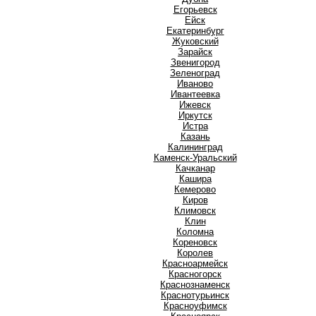
Е
Егорьевск
Ейск
Екатеринбург
Ж
Жуковский
З
Зарайск
Звенигород
Зеленоград
И
Иваново
Ивантеевка
Ижевск
Иркутск
Истра
К
Казань
Калининград
Каменск-Уральский
Качканар
Кашира
Кемерово
Киров
Климовск
Клин
Коломна
Кореновск
Королев
Красноармейск
Красногорск
Краснознаменск
Краснотурьинск
Красноуфимск