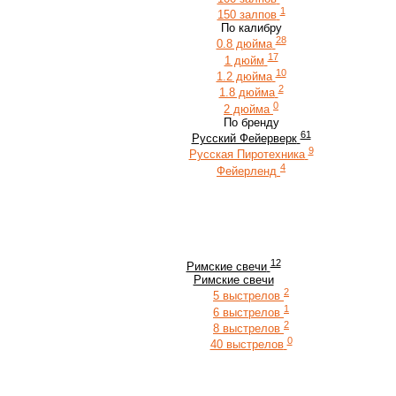
1
150 залпов
По калибру
28
0.8 дюйма
17
1 дюйм
10
1.2 дюйма
2
1.8 дюйма
0
2 дюйма
По бренду
61
Русский Фейерверк
9
Русская Пиротехника
4
Фейерленд
12
Римские свечи
Римские свечи
2
5 выстрелов
1
6 выстрелов
2
8 выстрелов
0
40 выстрелов