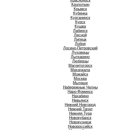
Красноярск
Кропоткин
Крымск
Кубинка
Курганинск
Курск
Кушва
Л
Лабинск
Лесной
Липецк
Лобня
Лосино-Петровский
Луховицы
Лыткарино
Люберцы
М
Магнитогорск
Махачкала
Можайск
Москва
Мытищи
Н
Набережные Челны
Наро-Фоминск
Нахабино
Невьянск
Нижний Новгород
Нижний Тагил
Нижняя Тура
Новокубанск
Новокузнецк
Новороссийск