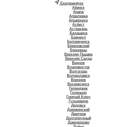
Екатеринбург
А
Абинск
Анапа
Апрелевка
Апшеронск
Асбест
Астрахань
Б
Балашиха
Барнаул
Белореченск
Березовский
Бронницы
В
Верхняя Пышма
Верхняя Салда
Видное
Владивосток
Волгоград
Волоколамск
Воронеж
Воскресенск
Г
Геленджик
Голицыно
Горячий Ключ
Гулькевичи
Д
Дедовск
Дзержинский
Дмитров
Долгопрудный
Домодедово
Дубна