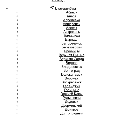
< Назад
Екатеринбург
А
Абинск
Анапа
Апрелевка
Апшеронск
Асбест
Астрахань
Б
Балашиха
Барнаул
Белореченск
Березовский
Бронницы
В
Верхняя Пышма
Верхняя Салда
Видное
Владивосток
Волгоград
Волоколамск
Воронеж
Воскресенск
Г
Геленджик
Голицыно
Горячий Ключ
Гулькевичи
Д
Дедовск
Дзержинский
Дмитров
Долгопрудный