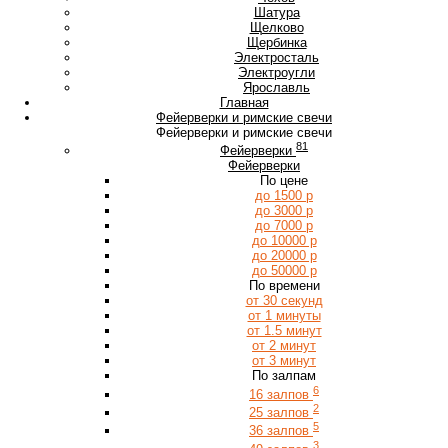
Ш
Шатура
Щ
Щелково
Щербинка
Э
Электросталь
Электроугли
Я
Ярославль
Главная
Фейерверки и римские свечи
Фейерверки и римские свечи
81
Фейерверки
Фейерверки
По цене
до 1500 р
до 3000 р
до 7000 р
до 10000 р
до 20000 р
до 50000 р
По времени
от 30 секунд
от 1 минуты
от 1.5 минут
от 2 минут
от 3 минут
По залпам
6
16 залпов
2
25 залпов
5
36 залпов
3