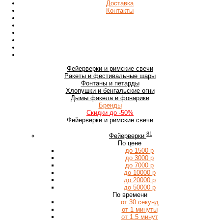
Доставка
Контакты
Фейерверки
и римские свечи
Ракеты
и фестивальные шары
Фонтаны
и петарды
Хлопушки
и бенгальские огни
Дымы
факела и фонарики
Бренды
Скидки
до -50%
Фейерверки и римские свечи
81
Фейерверки
По цене
до 1500 р
до 3000 р
до 7000 р
до 10000 р
до 20000 р
до 50000 р
По времени
от 30 секунд
от 1 минуты
от 1.5 минут