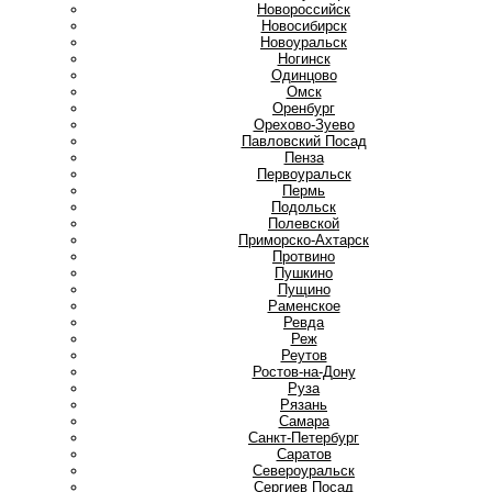
Новороссийск
Новосибирск
Новоуральск
Ногинск
О
Одинцово
Омск
Оренбург
Орехово-Зуево
П
Павловский Посад
Пенза
Первоуральск
Пермь
Подольск
Полевской
Приморско-Ахтарск
Протвино
Пушкино
Пущино
Р
Раменское
Ревда
Реж
Реутов
Ростов-на-Дону
Руза
Рязань
С
Самара
Санкт-Петербург
Саратов
Североуральск
Сергиев Посад