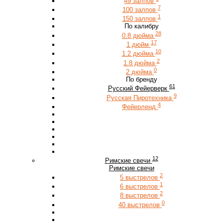
49 залпов
7
100 залпов
1
150 залпов
По калибру
28
0.8 дюйма
17
1 дюйм
10
1.2 дюйма
2
1.8 дюйма
0
2 дюйма
По бренду
61
Русский Фейерверк
9
Русская Пиротехника
4
Фейерленд
12
Римские свечи
Римские свечи
2
5 выстрелов
1
6 выстрелов
2
8 выстрелов
0
40 выстрелов