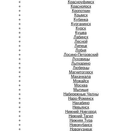
Красноуфимск
Красноярск
Кропоткин
Крымск
Кубинка
Курганинск
Курск
Кушва
Л
Лабинск
Лесной
Липецк
Лобня
Лосино-Петровский
Луховицы
Лыткарино
Люберцы
М
Магнитогорск
Махачкала
Можайск
Москва
Мытищи
Н
Набережные Челны
Наро-Фоминск
Нахабино
Невьянск
Нижний Новгород
Нижний Тагил
Нижняя Тура
Новокубанск
Новокузнецк