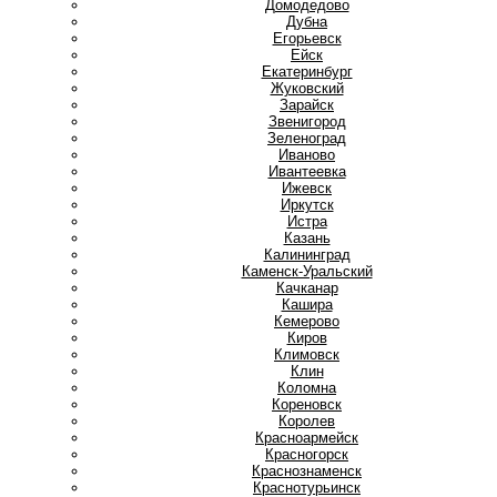
Домодедово
Дубна
Е
Егорьевск
Ейск
Екатеринбург
Ж
Жуковский
З
Зарайск
Звенигород
Зеленоград
И
Иваново
Ивантеевка
Ижевск
Иркутск
Истра
К
Казань
Калининград
Каменск-Уральский
Качканар
Кашира
Кемерово
Киров
Климовск
Клин
Коломна
Кореновск
Королев
Красноармейск
Красногорск
Краснознаменск
Краснотурьинск