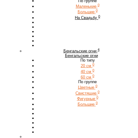
По группе
0
Маленькие
0
Большие
0
На Свадьбу
4
Бенгальские огни
Бенгальские огни
По типу
0
20 см
0
40 см
0
60 см
По группе
0
Цветные
0
Свистящие
0
Фигурные
0
Большие