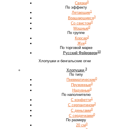
0
Связки
По эффекту
1
Летающие
3
Вращающиеся
0
Со свистом
0
Мощные
По группе
2
Корсар
2
Жук
По торговой марке
10
Русский Фейерверк
Хлопушки и бенгальские огни
3
Хлопушки
По типу
0
Пневматические
0
Пружинные
0
Надувные
По наполнителю
1
С конфетти
2
С серпантином
0
С деньгами
0
С сердечками
По размеру
0
20 см