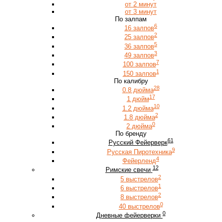
от 2 минут
от 3 минут
По залпам
6
16 залпов
2
25 залпов
5
36 залпов
3
49 залпов
7
100 залпов
1
150 залпов
По калибру
28
0.8 дюйма
17
1 дюйм
10
1.2 дюйма
2
1.8 дюйма
0
2 дюйма
По бренду
61
Русский Фейерверк
9
Русская Пиротехника
4
Фейерленд
12
Римские свечи
2
5 выстрелов
1
6 выстрелов
2
8 выстрелов
0
40 выстрелов
0
Дневные фейерверки