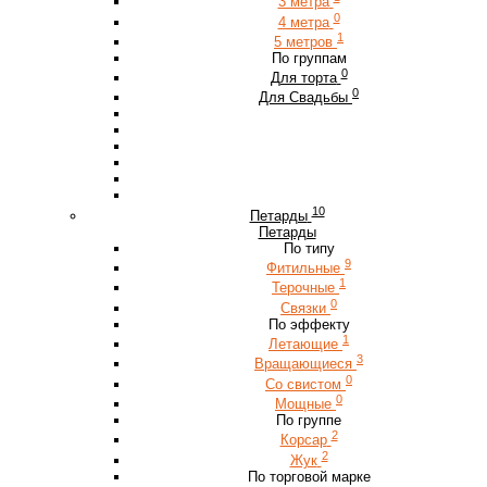
3 метра
0
4 метра
1
5 метров
По группам
0
Для торта
0
Для Свадьбы
10
Петарды
Петарды
По типу
9
Фитильные
1
Терочные
0
Связки
По эффекту
1
Летающие
3
Вращающиеся
0
Со свистом
0
Мощные
По группе
2
Корсар
2
Жук
По торговой марке