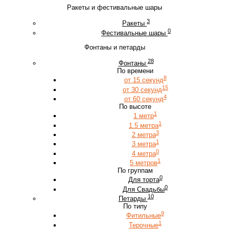
Ракеты и фестивальные шары
3
Ракеты
0
Фестивальные шары
Фонтаны и петарды
28
Фонтаны
По времени
8
от 15 секунд
15
от 30 секунд
4
от 60 секунд
По высоте
1
1 метр
1
1.5 метра
3
2 метра
1
3 метра
0
4 метра
1
5 метров
По группам
0
Для торта
0
Для Свадьбы
10
Петарды
По типу
9
Фитильные
1
Терочные