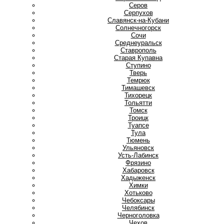
Серов
Серпухов
Славянск-на-Кубани
Солнечногорск
Сочи
Среднеуральск
Ставрополь
Старая Купавна
Ступино
Т
Тверь
Темрюк
Тимашевск
Тихорецк
Тольятти
Томск
Троицк
Туапсе
Тула
Тюмень
У
Ульяновск
Усть-Лабинск
Ф
Фрязино
Х
Хабаровск
Хадыженск
Химки
Хотьково
Ч
Чебоксары
Челябинск
Черноголовка
Чехов