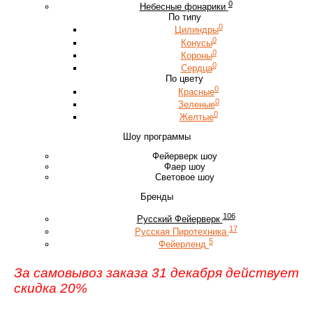
0
Небесные фонарики
По типу
0
Цилиндры
0
Конусы
0
Короны
0
Сердца
По цвету
0
Красные
0
Зеленые
0
Желтые
Шоу программы
Фейерверк шоу
Фаер шоу
Световое шоу
Бренды
106
Русский Фейерверк
17
Русская Пиротехника
5
Фейерленд
За самовывоз заказа 31 декабря действует
скидка 20%