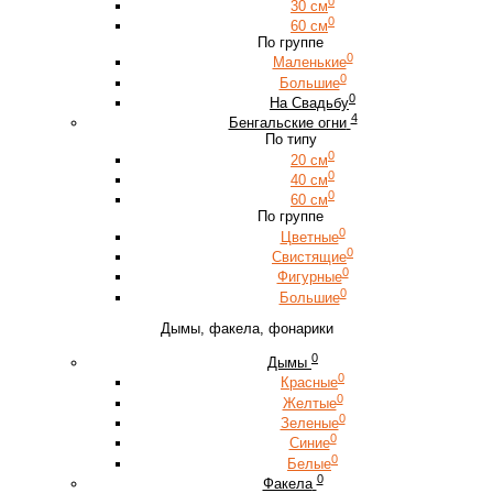
0
30 см
0
60 см
По группе
0
Маленькие
0
Большие
0
На Свадьбу
4
Бенгальские огни
По типу
0
20 см
0
40 см
0
60 см
По группе
0
Цветные
0
Свистящие
0
Фигурные
0
Большие
Дымы, факела, фонарики
0
Дымы
0
Красные
0
Желтые
0
Зеленые
0
Синие
0
Белые
0
Факела