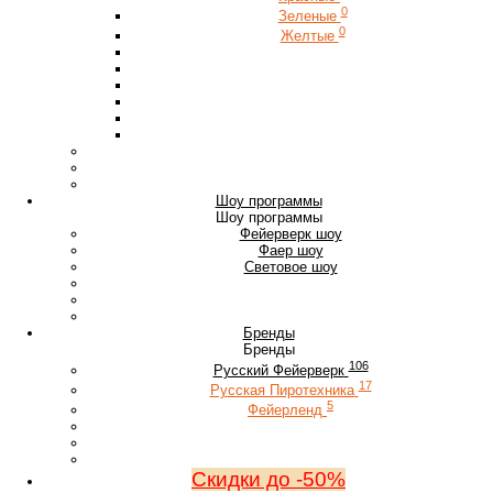
0
Зеленые
0
Желтые
Шоу программы
Шоу программы
Фейерверк шоу
Фаер шоу
Световое шоу
Бренды
Бренды
106
Русский Фейерверк
17
Русская Пиротехника
5
Фейерленд
Скидки до -50%