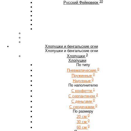
10
Русский Фейерверк
Хлопушки и бенгальские огни
Хлопушки и бенгальские огни
3
Хлопушки
Хлопушки
По типу
0
Пневматические
0
Пружинные
0
Надувные
По наполнителю
1
С конфетти
2
С серпантином
0
С деньгами
0
С сердечками
По размеру
0
20 см
0
30 см
0
60 см