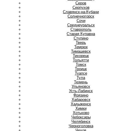
Серов
Серпухов
Славянск-на-Кубани
Солнечногорск
Сочи
Среднеуральск
Ставрополь
Старая Купавна
Ступино
Т
Тверь
Темрюк
Тимашевск
Тихорецк
Тольятти
Томск
Троицк
Туапсе
Тула
Тюмень
У
Ульяновск
Усть-Лабинск
Ф
Фрязино
Х
Хабаровск
Хадыженск
Химки
Хотьково
Ч
Чебоксары
Челябинск
Черноголовка
Чехов