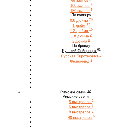
49 залпов
7
100 залпов
1
150 залпов
По калибру
28
0.8 дюйма
17
1 дюйм
10
1.2 дюйма
2
1.8 дюйма
0
2 дюйма
По бренду
61
Русский Фейерверк
9
Русская Пиротехника
4
Фейерленд
12
Римские свечи
Римские свечи
2
5 выстрелов
1
6 выстрелов
2
8 выстрелов
0
40 выстрелов