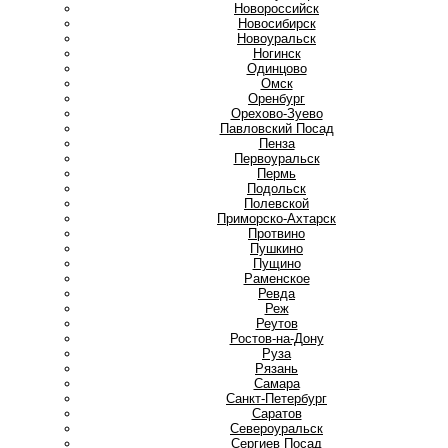
Новороссийск
Новосибирск
Новоуральск
Ногинск
О
Одинцово
Омск
Оренбург
Орехово-Зуево
П
Павловский Посад
Пенза
Первоуральск
Пермь
Подольск
Полевской
Приморско-Ахтарск
Протвино
Пушкино
Пущино
Р
Раменское
Ревда
Реж
Реутов
Ростов-на-Дону
Руза
Рязань
С
Самара
Санкт-Петербург
Саратов
Североуральск
Сергиев Посад