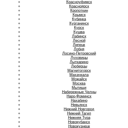
Красноуфимск
Красноярск
Кропоткин
Крымск
Кубинка
Курганинск
Курск
Кушва
Л
Лабинск
Лесной
Липецк
Лобня
Лосино-Петровский
Луховицы
Лыткарино
Люберцы
М
Магнитогорск
Махачкала
Можайск
Москва
Мытищи
Н
Набережные Челны
Наро-Фоминск
Нахабино
Невьянск
Нижний Новгород
Нижний Тагил
Нижняя Тура
Новокубанск
Новокузнецк