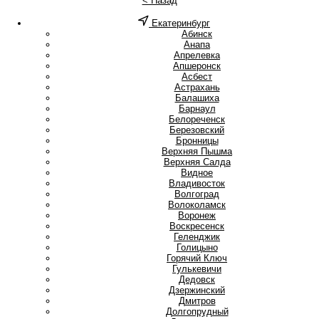
< Назад
Екатеринбург
А
Абинск
Анапа
Апрелевка
Апшеронск
Асбест
Астрахань
Б
Балашиха
Барнаул
Белореченск
Березовский
Бронницы
В
Верхняя Пышма
Верхняя Салда
Видное
Владивосток
Волгоград
Волоколамск
Воронеж
Воскресенск
Г
Геленджик
Голицыно
Горячий Ключ
Гулькевичи
Д
Дедовск
Дзержинский
Дмитров
Долгопрудный