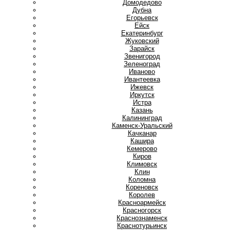
Домодедово
Дубна
Е
Егорьевск
Ейск
Екатеринбург
Ж
Жуковский
З
Зарайск
Звенигород
Зеленоград
И
Иваново
Ивантеевка
Ижевск
Иркутск
Истра
К
Казань
Калининград
Каменск-Уральский
Качканар
Кашира
Кемерово
Киров
Климовск
Клин
Коломна
Кореновск
Королев
Красноармейск
Красногорск
Краснознаменск
Краснотурьинск