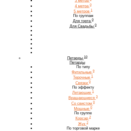
3 метра
0
4 метра
1
5 метров
По группам
0
Для торта
0
Для Свадьбы
10
Петарды
Петарды
По типу
9
Фитильные
1
Терочные
0
Связки
По эффекту
1
Летающие
3
Вращающиеся
0
Со свистом
0
Мощные
По группе
2
Корсар
2
Жук
По торговой марке