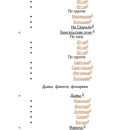
0
30 см
0
60 см
По группе
0
Маленькие
0
Большие
0
На Свадьбу
4
Бенгальские огни
По типу
0
20 см
0
40 см
0
60 см
По группе
0
Цветные
0
Свистящие
0
Фигурные
0
Большие
Дымы, факела, фонарики
0
Дымы
0
Красные
0
Желтые
0
Зеленые
0
Синие
0
Белые
0
Факела