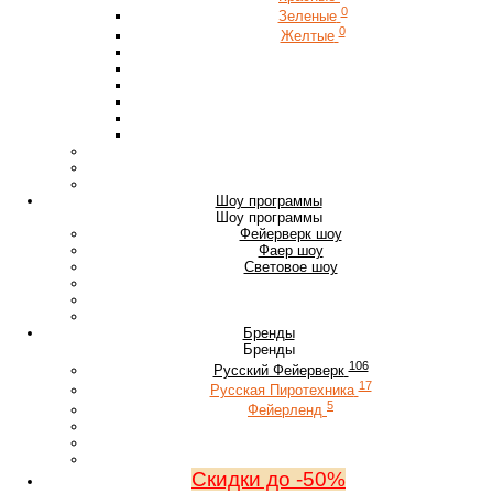
0
Зеленые
0
Желтые
Шоу программы
Шоу программы
Фейерверк шоу
Фаер шоу
Световое шоу
Бренды
Бренды
106
Русский Фейерверк
17
Русская Пиротехника
5
Фейерленд
Скидки до -50%