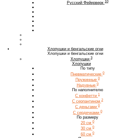
10
Русский Фейерверк
Хлопушки и бенгальские огни
Хлопушки и бенгальские огни
3
Хлопушки
Хлопушки
По типу
0
Пневматические
0
Пружинные
0
Надувные
По наполнителю
1
С конфетти
2
С серпантином
0
С деньгами
0
С сердечками
По размеру
0
20 см
0
30 см
0
60 см