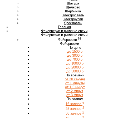
Ш
Шатура
Щ
Щелково
Щербинка
Э
Электросталь
Электроугли
Я
Ярославль
Главная
Фейерверки и римские свечи
Фейерверки и римские свечи
81
Фейерверки
Фейерверки
По цене
до 1500 р
до 3000 р
до 7000 р
до 10000 р
до 20000 р
до 50000 р
По времени
от 30 секунд
от 1 минуты
от 1.5 минут
от 2 минут
от 3 минут
По залпам
6
16 залпов
2
25 залпов
5
36 залпов
3