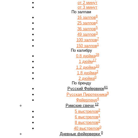
от 2 минут
от 3 минут
По залпам
6
16 залпов
2
25 залпов
5
36 залпов
3
49 залпов
7
100 залпов
1
150 залпов
По калибру
28
0.8 дюйма
17
1 дюйм
10
1.2 дюйма
2
1.8 дюйма
0
2 дюйма
По бренду
61
Русский Фейерверк
9
Русская Пиротехника
4
Фейерленд
12
Римские свечи
2
5 выстрелов
1
6 выстрелов
2
8 выстрелов
0
40 выстрелов
0
Дневные фейерверки