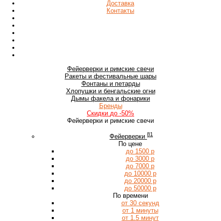
Доставка
Контакты
Фейерверки
и римские свечи
Ракеты
и фестивальные шары
Фонтаны
и петарды
Хлопушки
и бенгальские огни
Дымы
факела и фонарики
Бренды
Скидки
до -50%
Фейерверки и римские свечи
81
Фейерверки
По цене
до 1500 р
до 3000 р
до 7000 р
до 10000 р
до 20000 р
до 50000 р
По времени
от 30 секунд
от 1 минуты
от 1.5 минут