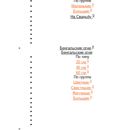
По группе
0
Маленькие
0
Большие
0
На Свадьбу
4
Бенгальские огни
Бенгальские огни
По типу
0
20 см
0
40 см
0
60 см
По группе
0
Цветные
0
Свистящие
0
Фигурные
0
Большие