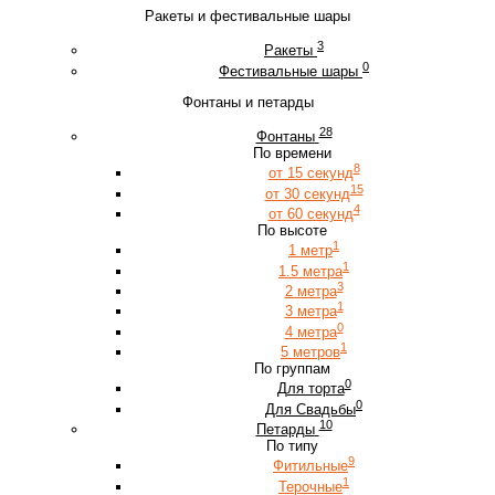
Ракеты и фестивальные шары
3
Ракеты
0
Фестивальные шары
Фонтаны и петарды
28
Фонтаны
По времени
8
от 15 секунд
15
от 30 секунд
4
от 60 секунд
По высоте
1
1 метр
1
1.5 метра
3
2 метра
1
3 метра
0
4 метра
1
5 метров
По группам
0
Для торта
0
Для Свадьбы
10
Петарды
По типу
9
Фитильные
1
Терочные