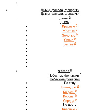
Дымы, факела, фонарики
Дымы, факела, фонарики
0
Дымы
Дымы
0
Красные
0
Желтые
0
Зеленые
0
Синие
0
Белые
0
Факела
0
Небесные фонарики
Небесные фонарики
По типу
0
Цилиндры
0
Конусы
0
Короны
0
Сердца
По цвету
0
Красные