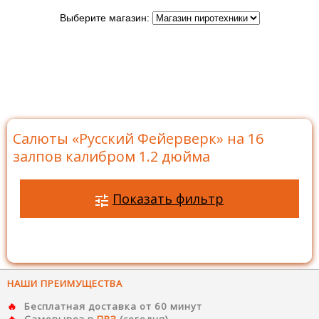
Выберите магазин:
Главная
>
Бренды
>
Русский Фейерверк
>
Батареи
салютов Русский Фейерверк
>
Салюты на 16 залпов
>
Салюты «Русский Фейерверк» на 16 залпов калибром
1.2 дюйма
Салюты «Русский Фейерверк» на 16
залпов калибром 1.2 дюйма
Показать фильтр
НАШИ ПРЕИМУЩЕСТВА
Бесплатная доставка от 60 минут
Самовывоз в
ПВЗ
(сегодня)