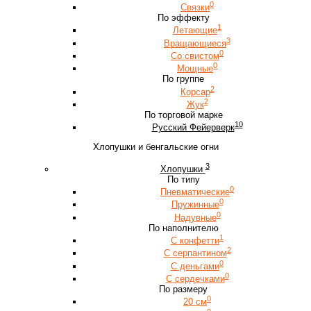
0
Связки
По эффекту
1
Летающие
3
Вращающиеся
0
Со свистом
0
Мощные
По группе
2
Корсар
2
Жук
По торговой марке
10
Русский Фейерверк
Хлопушки и бенгальские огни
3
Хлопушки
По типу
0
Пневматические
0
Пружинные
0
Надувные
По наполнителю
1
С конфетти
2
С серпантином
0
С деньгами
0
С сердечками
По размеру
0
20 см