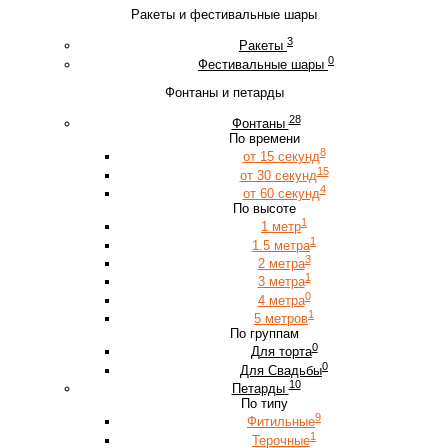
Ракеты и фестивальные шары
3
Ракеты
0
Фестивальные шары
Фонтаны и петарды
28
Фонтаны
По времени
8
от 15 секунд
15
от 30 секунд
4
от 60 секунд
По высоте
1
1 метр
1
1.5 метра
3
2 метра
1
3 метра
0
4 метра
1
5 метров
По группам
0
Для торта
0
Для Свадьбы
10
Петарды
По типу
9
Фитильные
1
Терочные