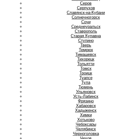
Серов
Серпухов
Славянск-на-Кубани
Солнечногорск
Сочи
Среднеуральск
Ставрополь
Старая Купавна
Ступино
Т
Тверь
Темрюк
Тимашевск
Тихорецк
Тольятти
Томск
Троицк
Туапсе
Тула
Тюмень
У
Ульяновск
Усть-Лабинск
Ф
Фрязино
Х
Хабаровск
Хадыженск
Химки
Хотьково
Ч
Чебоксары
Челябинск
Черноголовка
Чехов