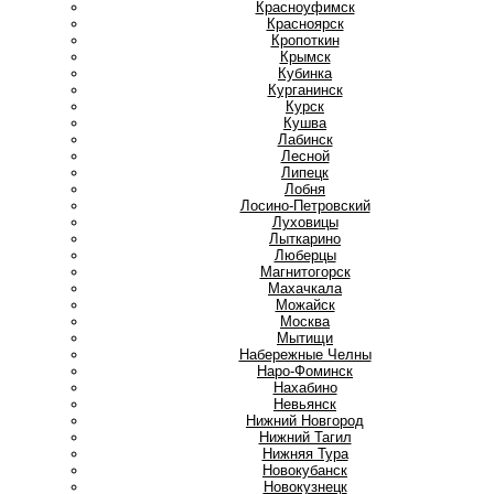
Красноуфимск
Красноярск
Кропоткин
Крымск
Кубинка
Курганинск
Курск
Кушва
Л
Лабинск
Лесной
Липецк
Лобня
Лосино-Петровский
Луховицы
Лыткарино
Люберцы
М
Магнитогорск
Махачкала
Можайск
Москва
Мытищи
Н
Набережные Челны
Наро-Фоминск
Нахабино
Невьянск
Нижний Новгород
Нижний Тагил
Нижняя Тура
Новокубанск
Новокузнецк