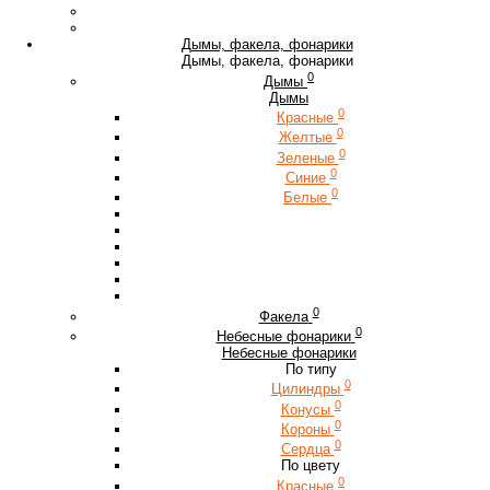
Дымы, факела, фонарики
Дымы, факела, фонарики
0
Дымы
Дымы
0
Красные
0
Желтые
0
Зеленые
0
Синие
0
Белые
0
Факела
0
Небесные фонарики
Небесные фонарики
По типу
0
Цилиндры
0
Конусы
0
Короны
0
Сердца
По цвету
0
Красные