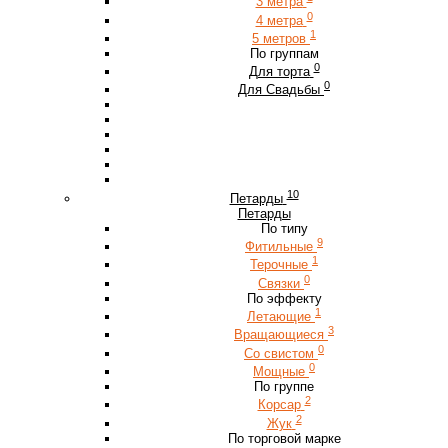
3 метра
0
4 метра
1
5 метров
По группам
0
Для торта
0
Для Свадьбы
10
Петарды
Петарды
По типу
9
Фитильные
1
Терочные
0
Связки
По эффекту
1
Летающие
3
Вращающиеся
0
Со свистом
0
Мощные
По группе
2
Корсар
2
Жук
По торговой марке