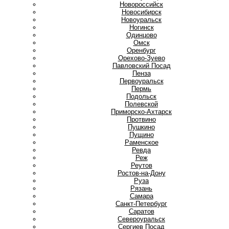
Новороссийск
Новосибирск
Новоуральск
Ногинск
О
Одинцово
Омск
Оренбург
Орехово-Зуево
П
Павловский Посад
Пенза
Первоуральск
Пермь
Подольск
Полевской
Приморско-Ахтарск
Протвино
Пушкино
Пущино
Р
Раменское
Ревда
Реж
Реутов
Ростов-на-Дону
Руза
Рязань
С
Самара
Санкт-Петербург
Саратов
Североуральск
Сергиев Посад