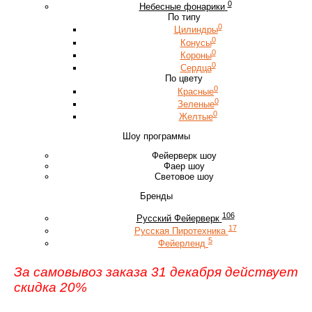
0
Небесные фонарики
По типу
0
Цилиндры
0
Конусы
0
Короны
0
Сердца
По цвету
0
Красные
0
Зеленые
0
Желтые
Шоу программы
Фейерверк шоу
Фаер шоу
Световое шоу
Бренды
106
Русский Фейерверк
17
Русская Пиротехника
5
Фейерленд
За самовывоз заказа 31 декабря действует
скидка 20%