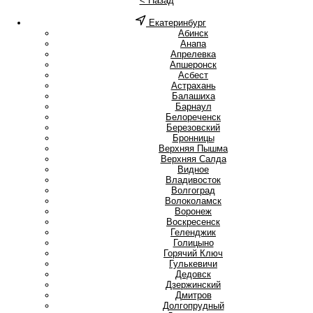
< Назад
Екатеринбург
А
Абинск
Анапа
Апрелевка
Апшеронск
Асбест
Астрахань
Б
Балашиха
Барнаул
Белореченск
Березовский
Бронницы
В
Верхняя Пышма
Верхняя Салда
Видное
Владивосток
Волгоград
Волоколамск
Воронеж
Воскресенск
Г
Геленджик
Голицыно
Горячий Ключ
Гулькевичи
Д
Дедовск
Дзержинский
Дмитров
Долгопрудный