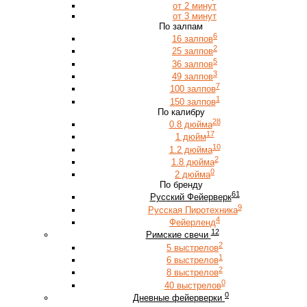
от 2 минут
от 3 минут
По залпам
6
16 залпов
2
25 залпов
5
36 залпов
3
49 залпов
7
100 залпов
1
150 залпов
По калибру
28
0.8 дюйма
17
1 дюйм
10
1.2 дюйма
2
1.8 дюйма
0
2 дюйма
По бренду
61
Русский Фейерверк
9
Русская Пиротехника
4
Фейерленд
12
Римские свечи
2
5 выстрелов
1
6 выстрелов
2
8 выстрелов
0
40 выстрелов
0
Дневные фейерверки