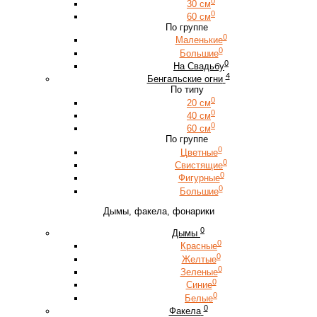
0
30 см
0
60 см
По группе
0
Маленькие
0
Большие
0
На Свадьбу
4
Бенгальские огни
По типу
0
20 см
0
40 см
0
60 см
По группе
0
Цветные
0
Свистящие
0
Фигурные
0
Большие
Дымы, факела, фонарики
0
Дымы
0
Красные
0
Желтые
0
Зеленые
0
Синие
0
Белые
0
Факела