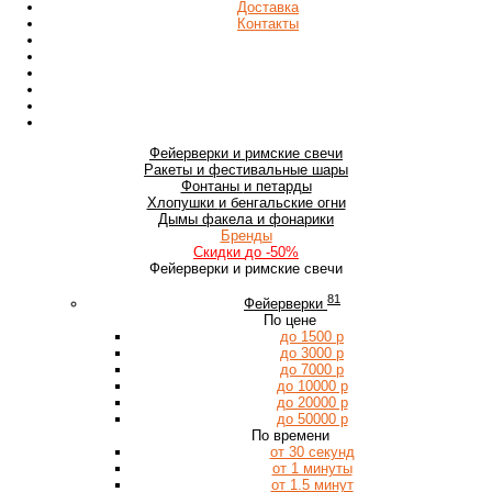
Доставка
Контакты
Фейерверки
и римские свечи
Ракеты
и фестивальные шары
Фонтаны
и петарды
Хлопушки
и бенгальские огни
Дымы
факела и фонарики
Бренды
Скидки
до -50%
Фейерверки и римские свечи
81
Фейерверки
По цене
до 1500 р
до 3000 р
до 7000 р
до 10000 р
до 20000 р
до 50000 р
По времени
от 30 секунд
от 1 минуты
от 1.5 минут