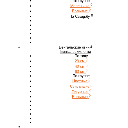
По группе
0
Маленькие
0
Большие
0
На Свадьбу
4
Бенгальские огни
Бенгальские огни
По типу
0
20 см
0
40 см
0
60 см
По группе
0
Цветные
0
Свистящие
0
Фигурные
0
Большие