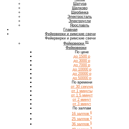
Ш
Шатура
Щ
Щелково
Щербинка
Э
Электросталь
Электроугли
Я
Ярославль
Главная
Фейерверки и римские свечи
Фейерверки и римские свечи
81
Фейерверки
Фейерверки
По цене
до 1500 р
до 3000 р
до 7000 р
до 10000 р
до 20000 р
до 50000 р
По времени
от 30 секунд
от 1 минуты
от 1.5 минут
от 2 минут
от 3 минут
По залпам
6
16 залпов
2
25 залпов
5
36 залпов
3