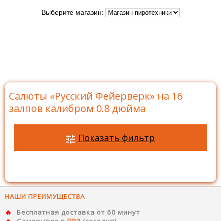
Выберите магазин:
Главная
>
Бренды
>
Русский Фейерверк
>
Батареи
салютов Русский Фейерверк
>
Салюты на 16 залпов
>
Салюты «Русский Фейерверк» на 16 залпов калибром
0.8 дюйма
Салюты «Русский Фейерверк» на 16
залпов калибром 0.8 дюйма
Показать фильтр
НАШИ ПРЕИМУЩЕСТВА
Бесплатная доставка от 60 минут
Самовывоз в
ПВЗ
(сегодня)