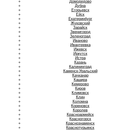
Домодедово
Дубна
Е
Егорьевск
Ейск
Екатеринбург
Ж
Жуковский
З
Зарайск
Звенигород
Зеленоград
И
Иваново
Ивантеевка
Ижевск
Иркутск
Истра
К
Казань
Калининград
Каменск-Уральский
Качканар
Кашира
Кемерово
Киров
Климовск
Клин
Коломна
Кореновск
Королев
Красноармейск
Красногорск
Краснознаменск
Краснотурьинск