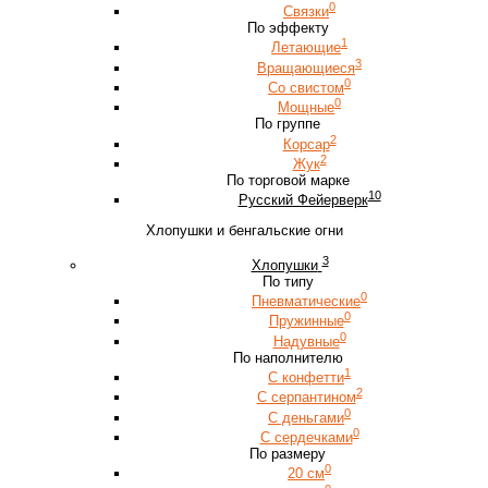
0
Связки
По эффекту
1
Летающие
3
Вращающиеся
0
Со свистом
0
Мощные
По группе
2
Корсар
2
Жук
По торговой марке
10
Русский Фейерверк
Хлопушки и бенгальские огни
3
Хлопушки
По типу
0
Пневматические
0
Пружинные
0
Надувные
По наполнителю
1
С конфетти
2
С серпантином
0
С деньгами
0
С сердечками
По размеру
0
20 см