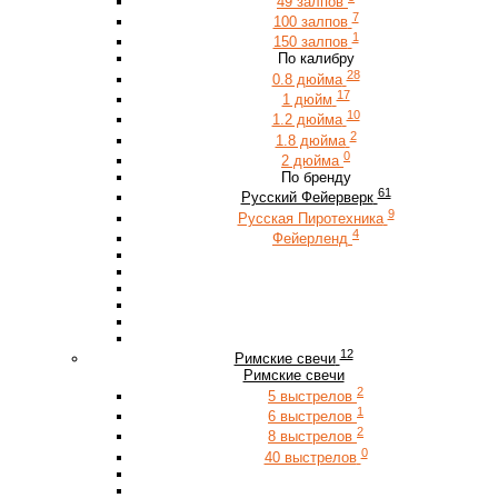
49 залпов
7
100 залпов
1
150 залпов
По калибру
28
0.8 дюйма
17
1 дюйм
10
1.2 дюйма
2
1.8 дюйма
0
2 дюйма
По бренду
61
Русский Фейерверк
9
Русская Пиротехника
4
Фейерленд
12
Римские свечи
Римские свечи
2
5 выстрелов
1
6 выстрелов
2
8 выстрелов
0
40 выстрелов