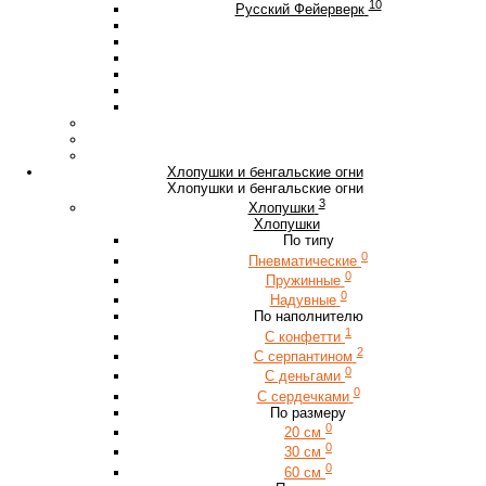
10
Русский Фейерверк
Хлопушки и бенгальские огни
Хлопушки и бенгальские огни
3
Хлопушки
Хлопушки
По типу
0
Пневматические
0
Пружинные
0
Надувные
По наполнителю
1
С конфетти
2
С серпантином
0
С деньгами
0
С сердечками
По размеру
0
20 см
0
30 см
0
60 см