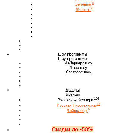
0
Зеленые
0
Желтые
Шоу программы
Шоу программы
Фейерверк шоу
Фаер шоу
Световое шоу
Бренды
Бренды
106
Русский Фейерверк
17
Русская Пиротехника
5
Фейерленд
Скидки до -50%