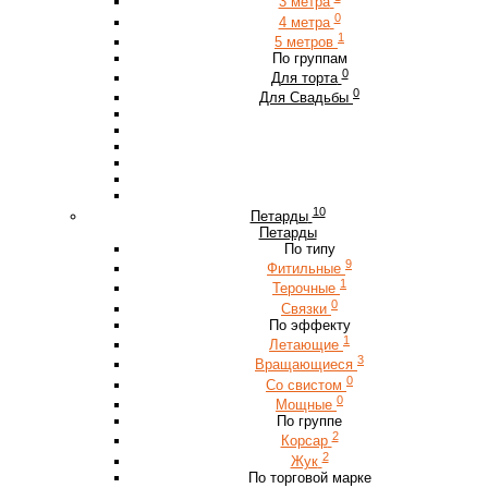
3 метра
0
4 метра
1
5 метров
По группам
0
Для торта
0
Для Свадьбы
10
Петарды
Петарды
По типу
9
Фитильные
1
Терочные
0
Связки
По эффекту
1
Летающие
3
Вращающиеся
0
Со свистом
0
Мощные
По группе
2
Корсар
2
Жук
По торговой марке