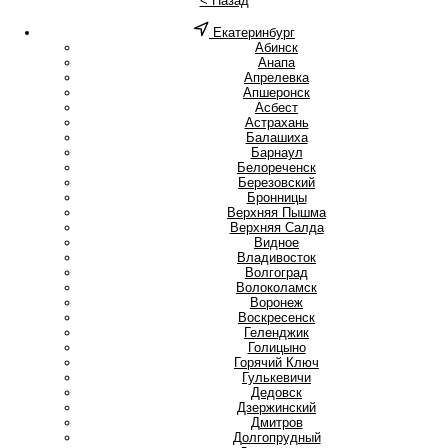
< Назад
Екатеринбург
А
Абинск
Анапа
Апрелевка
Апшеронск
Асбест
Астрахань
Б
Балашиха
Барнаул
Белореченск
Березовский
Бронницы
В
Верхняя Пышма
Верхняя Салда
Видное
Владивосток
Волгоград
Волоколамск
Воронеж
Воскресенск
Г
Геленджик
Голицыно
Горячий Ключ
Гулькевичи
Д
Дедовск
Дзержинский
Дмитров
Долгопрудный