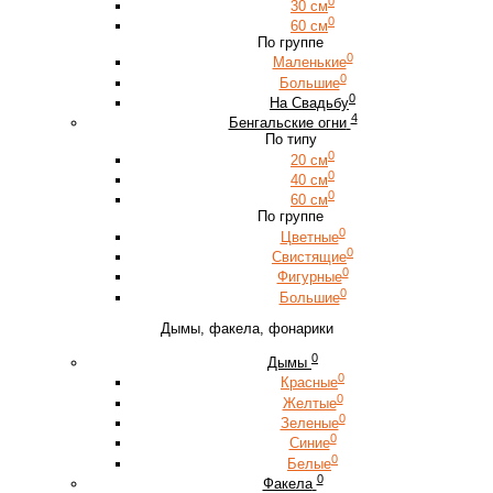
0
30 см
0
60 см
По группе
0
Маленькие
0
Большие
0
На Свадьбу
4
Бенгальские огни
По типу
0
20 см
0
40 см
0
60 см
По группе
0
Цветные
0
Свистящие
0
Фигурные
0
Большие
Дымы, факела, фонарики
0
Дымы
0
Красные
0
Желтые
0
Зеленые
0
Синие
0
Белые
0
Факела