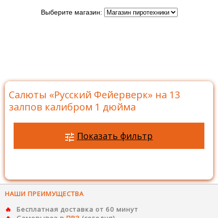
Выберите магазин:
Главная
>
Бренды
>
Русский Фейерверк
>
Батареи
салютов Русский Фейерверк
>
Салюты на 13 залпов
>
Салюты «Русский Фейерверк» на 13 залпов калибром 1
дюйма
Салюты «Русский Фейерверк» на 13
залпов калибром 1 дюйма
Показать фильтр
НАШИ ПРЕИМУЩЕСТВА
Бесплатная доставка от 60 минут
Самовывоз в
ПВЗ
(сегодня)