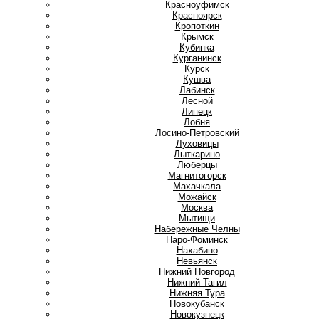
Красноуфимск
Красноярск
Кропоткин
Крымск
Кубинка
Курганинск
Курск
Кушва
Л
Лабинск
Лесной
Липецк
Лобня
Лосино-Петровский
Луховицы
Лыткарино
Люберцы
М
Магнитогорск
Махачкала
Можайск
Москва
Мытищи
Н
Набережные Челны
Наро-Фоминск
Нахабино
Невьянск
Нижний Новгород
Нижний Тагил
Нижняя Тура
Новокубанск
Новокузнецк