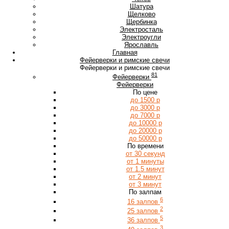
Ш
Шатура
Щ
Щелково
Щербинка
Э
Электросталь
Электроугли
Я
Ярославль
Главная
Фейерверки и римские свечи
Фейерверки и римские свечи
81
Фейерверки
Фейерверки
По цене
до 1500 р
до 3000 р
до 7000 р
до 10000 р
до 20000 р
до 50000 р
По времени
от 30 секунд
от 1 минуты
от 1.5 минут
от 2 минут
от 3 минут
По залпам
6
16 залпов
2
25 залпов
5
36 залпов
3