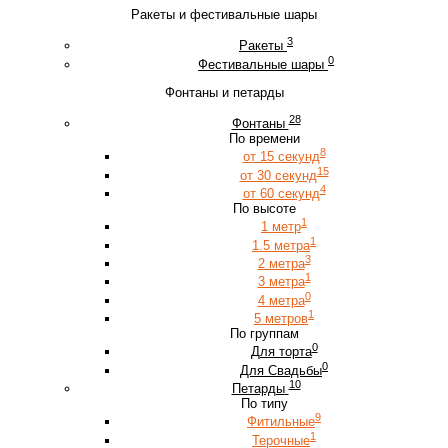
Ракеты и фестивальные шары
3
Ракеты
0
Фестивальные шары
Фонтаны и петарды
28
Фонтаны
По времени
8
от 15 секунд
15
от 30 секунд
4
от 60 секунд
По высоте
1
1 метр
1
1.5 метра
3
2 метра
1
3 метра
0
4 метра
1
5 метров
По группам
0
Для торта
0
Для Свадьбы
10
Петарды
По типу
9
Фитильные
1
Терочные