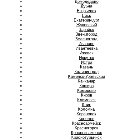
Домодедово
Дубна
Е
Егорьевск
Ейск
Екатеринбург
Ж
Жуковский
З
Зарайск
Звенигород
Зеленоград
И
Иваново
Ивантеевка
Ижевск
Иркутск
Истра
К
Казань
Калининград
Каменск-Уральский
Качканар
Кашира
Кемерово
Киров
Климовск
Клин
Коломна
Кореновск
Королев
Красноармейск
Красногорск
Краснознаменск
Краснотурьинск