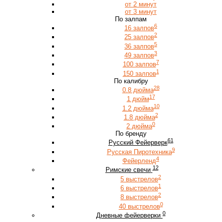
от 2 минут
от 3 минут
По залпам
6
16 залпов
2
25 залпов
5
36 залпов
3
49 залпов
7
100 залпов
1
150 залпов
По калибру
28
0.8 дюйма
17
1 дюйм
10
1.2 дюйма
2
1.8 дюйма
0
2 дюйма
По бренду
61
Русский Фейерверк
9
Русская Пиротехника
4
Фейерленд
12
Римские свечи
2
5 выстрелов
1
6 выстрелов
2
8 выстрелов
0
40 выстрелов
0
Дневные фейерверки