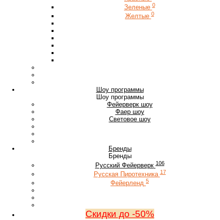
0
Зеленые
0
Желтые
Шоу программы
Шоу программы
Фейерверк шоу
Фаер шоу
Световое шоу
Бренды
Бренды
106
Русский Фейерверк
17
Русская Пиротехника
5
Фейерленд
Скидки до -50%