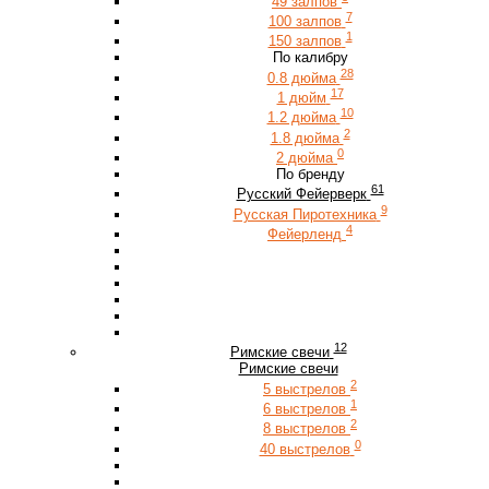
49 залпов
7
100 залпов
1
150 залпов
По калибру
28
0.8 дюйма
17
1 дюйм
10
1.2 дюйма
2
1.8 дюйма
0
2 дюйма
По бренду
61
Русский Фейерверк
9
Русская Пиротехника
4
Фейерленд
12
Римские свечи
Римские свечи
2
5 выстрелов
1
6 выстрелов
2
8 выстрелов
0
40 выстрелов