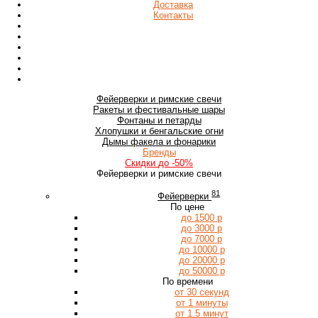
Доставка
Контакты
Фейерверки
и римские свечи
Ракеты
и фестивальные шары
Фонтаны
и петарды
Хлопушки
и бенгальские огни
Дымы
факела и фонарики
Бренды
Скидки
до -50%
Фейерверки и римские свечи
81
Фейерверки
По цене
до 1500 р
до 3000 р
до 7000 р
до 10000 р
до 20000 р
до 50000 р
По времени
от 30 секунд
от 1 минуты
от 1.5 минут