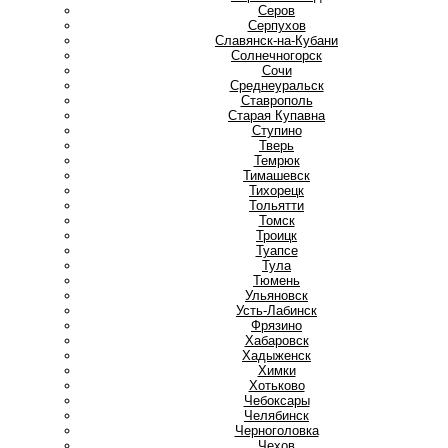
Серов
Серпухов
Славянск-на-Кубани
Солнечногорск
Сочи
Среднеуральск
Ставрополь
Старая Купавна
Ступино
Т
Тверь
Темрюк
Тимашевск
Тихорецк
Тольятти
Томск
Троицк
Туапсе
Тула
Тюмень
У
Ульяновск
Усть-Лабинск
Ф
Фрязино
Х
Хабаровск
Хадыженск
Химки
Хотьково
Ч
Чебоксары
Челябинск
Черноголовка
Чехов