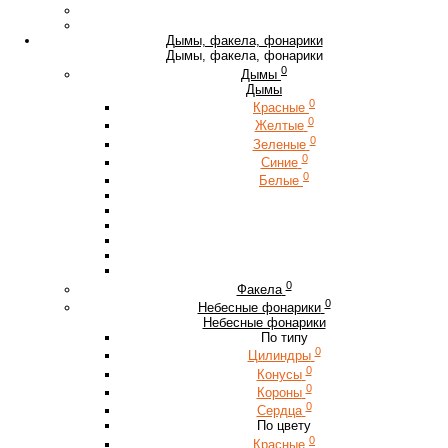
Дымы, факела, фонарики
Дымы, факела, фонарики
0
Дымы
Дымы
0
Красные
0
Желтые
0
Зеленые
0
Синие
0
Белые
0
Факела
0
Небесные фонарики
Небесные фонарики
По типу
0
Цилиндры
0
Конусы
0
Короны
0
Сердца
По цвету
0
Красные