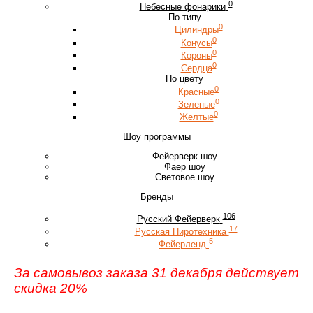
0
Небесные фонарики
По типу
0
Цилиндры
0
Конусы
0
Короны
0
Сердца
По цвету
0
Красные
0
Зеленые
0
Желтые
Шоу программы
Фейерверк шоу
Фаер шоу
Световое шоу
Бренды
106
Русский Фейерверк
17
Русская Пиротехника
5
Фейерленд
За самовывоз заказа 31 декабря действует
скидка 20%