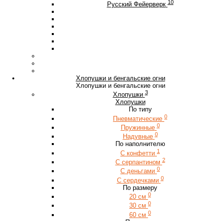
10
Русский Фейерверк
Хлопушки и бенгальские огни
Хлопушки и бенгальские огни
3
Хлопушки
Хлопушки
По типу
0
Пневматические
0
Пружинные
0
Надувные
По наполнителю
1
С конфетти
2
С серпантином
0
С деньгами
0
С сердечками
По размеру
0
20 см
0
30 см
0
60 см