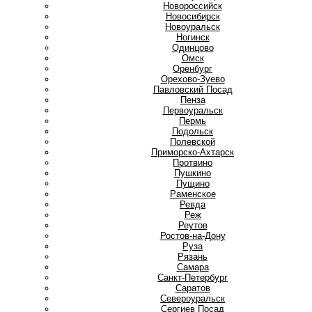
Новороссийск
Новосибирск
Новоуральск
Ногинск
О
Одинцово
Омск
Оренбург
Орехово-Зуево
П
Павловский Посад
Пенза
Первоуральск
Пермь
Подольск
Полевской
Приморско-Ахтарск
Протвино
Пушкино
Пущино
Р
Раменское
Ревда
Реж
Реутов
Ростов-на-Дону
Руза
Рязань
С
Самара
Санкт-Петербург
Саратов
Североуральск
Сергиев Посад