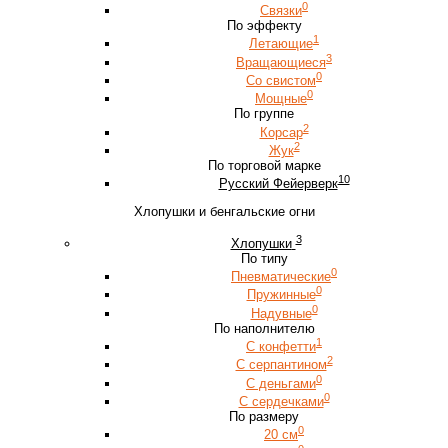
0
Связки
По эффекту
1
Летающие
3
Вращающиеся
0
Со свистом
0
Мощные
По группе
2
Корсар
2
Жук
По торговой марке
10
Русский Фейерверк
Хлопушки и бенгальские огни
3
Хлопушки
По типу
0
Пневматические
0
Пружинные
0
Надувные
По наполнителю
1
С конфетти
2
С серпантином
0
С деньгами
0
С сердечками
По размеру
0
20 см