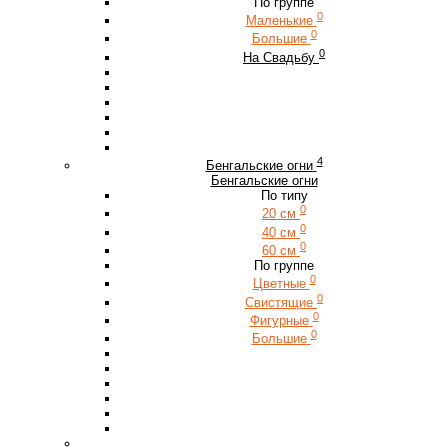
По группе
0
Маленькие
0
Большие
0
На Свадьбу
4
Бенгальские огни
Бенгальские огни
По типу
0
20 см
0
40 см
0
60 см
По группе
0
Цветные
0
Свистящие
0
Фигурные
0
Большие