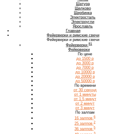
Ш
Шатура
Щ
Щелково
Щербинка
Э
Электросталь
Электроугли
Я
Ярославль
Главная
Фейерверки и римские свечи
Фейерверки и римские свечи
81
Фейерверки
Фейерверки
По цене
до 1500 р
до 3000 р
до 7000 р
до 10000 р
до 20000 р
до 50000 р
По времени
от 30 секунд
от 1 минуты
от 1.5 минут
от 2 минут
от 3 минут
По залпам
6
16 залпов
2
25 залпов
5
36 залпов
3