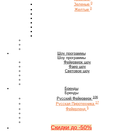
0
Зеленые
0
Желтые
Шоу программы
Шоу программы
Фейерверк шоу
Фаер шоу
Световое шоу
Бренды
Бренды
106
Русский Фейерверк
17
Русская Пиротехника
5
Фейерленд
Скидки до -50%