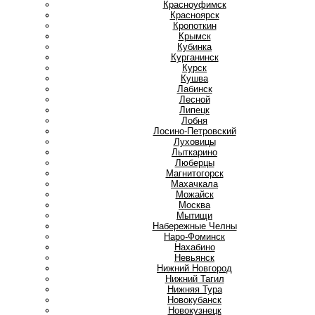
Красноуфимск
Красноярск
Кропоткин
Крымск
Кубинка
Курганинск
Курск
Кушва
Л
Лабинск
Лесной
Липецк
Лобня
Лосино-Петровский
Луховицы
Лыткарино
Люберцы
М
Магнитогорск
Махачкала
Можайск
Москва
Мытищи
Н
Набережные Челны
Наро-Фоминск
Нахабино
Невьянск
Нижний Новгород
Нижний Тагил
Нижняя Тура
Новокубанск
Новокузнецк