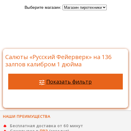
Выберите магазин:
Главная
>
Бренды
>
Русский Фейерверк
>
Батареи
салютов Русский Фейерверк
>
Салюты на 136 залпов
>
Салюты «Русский Фейерверк» на 136 залпов калибром
1 дюйма
Салюты «Русский Фейерверк» на 136
залпов калибром 1 дюйма
Показать фильтр
НАШИ ПРЕИМУЩЕСТВА
Бесплатная доставка от 60 минут
Самовывоз в
ПВЗ
(сегодня)