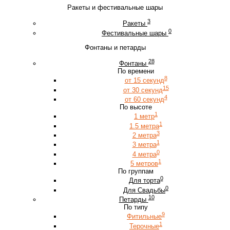
Ракеты и фестивальные шары
3
Ракеты
0
Фестивальные шары
Фонтаны и петарды
28
Фонтаны
По времени
8
от 15 секунд
15
от 30 секунд
4
от 60 секунд
По высоте
1
1 метр
1
1.5 метра
3
2 метра
1
3 метра
0
4 метра
1
5 метров
По группам
0
Для торта
0
Для Свадьбы
10
Петарды
По типу
9
Фитильные
1
Терочные