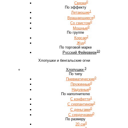
0
Связки
По эффекту
1
Летающие
3
Вращающиеся
0
Со свистом
0
Мощные
По группе
2
Корсар
2
Жук
По торговой марке
10
Русский Фейерверк
Хлопушки и бенгальские огни
3
Хлопушки
По типу
0
Пневматические
0
Пружинные
0
Надувные
По наполнителю
1
С конфетти
2
С серпантином
0
С деньгами
0
С сердечками
По размеру
0
20 см