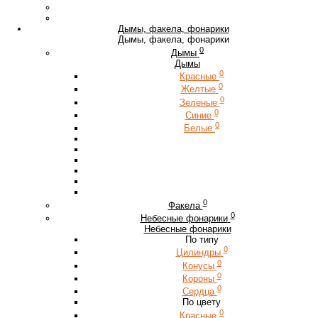
Дымы, факела, фонарики
Дымы, факела, фонарики
0
Дымы
Дымы
0
Красные
0
Желтые
0
Зеленые
0
Синие
0
Белые
0
Факела
0
Небесные фонарики
Небесные фонарики
По типу
0
Цилиндры
0
Конусы
0
Короны
0
Сердца
По цвету
0
Красные