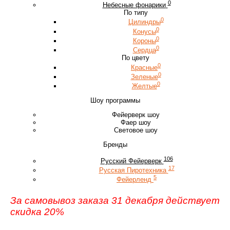
0
Небесные фонарики
По типу
0
Цилиндры
0
Конусы
0
Короны
0
Сердца
По цвету
0
Красные
0
Зеленые
0
Желтые
Шоу программы
Фейерверк шоу
Фаер шоу
Световое шоу
Бренды
106
Русский Фейерверк
17
Русская Пиротехника
5
Фейерленд
За самовывоз заказа 31 декабря действует
скидка 20%