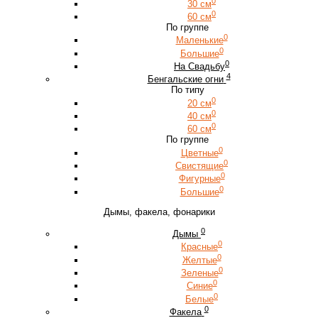
0
30 см
0
60 см
По группе
0
Маленькие
0
Большие
0
На Свадьбу
4
Бенгальские огни
По типу
0
20 см
0
40 см
0
60 см
По группе
0
Цветные
0
Свистящие
0
Фигурные
0
Большие
Дымы, факела, фонарики
0
Дымы
0
Красные
0
Желтые
0
Зеленые
0
Синие
0
Белые
0
Факела