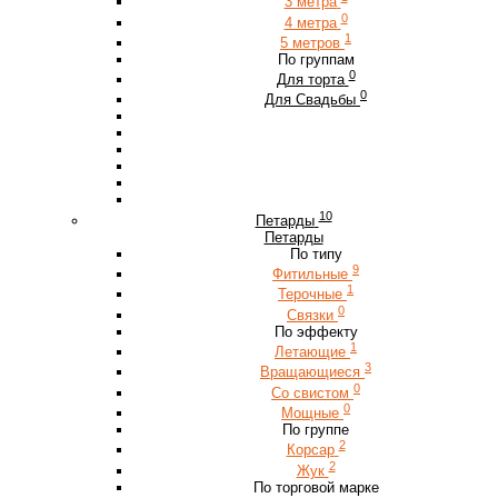
3 метра
0
4 метра
1
5 метров
По группам
0
Для торта
0
Для Свадьбы
10
Петарды
Петарды
По типу
9
Фитильные
1
Терочные
0
Связки
По эффекту
1
Летающие
3
Вращающиеся
0
Со свистом
0
Мощные
По группе
2
Корсар
2
Жук
По торговой марке