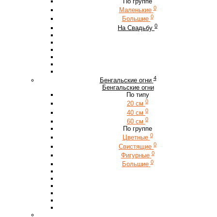
По группе
0
Маленькие
0
Большие
0
На Свадьбу
4
Бенгальские огни
Бенгальские огни
По типу
0
20 см
0
40 см
0
60 см
По группе
0
Цветные
0
Свистящие
0
Фигурные
0
Большие