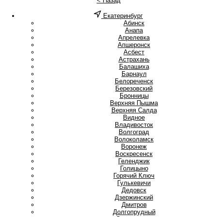
< Назад
Екатеринбург
А
Абинск
Анапа
Апрелевка
Апшеронск
Асбест
Астрахань
Б
Балашиха
Барнаул
Белореченск
Березовский
Бронницы
В
Верхняя Пышма
Верхняя Салда
Видное
Владивосток
Волгоград
Волоколамск
Воронеж
Воскресенск
Г
Геленджик
Голицыно
Горячий Ключ
Гулькевичи
Д
Дедовск
Дзержинский
Дмитров
Долгопрудный