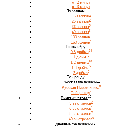
от 2 минут
от 3 минут
По залпам
6
16 залпов
2
25 залпов
5
36 залпов
3
49 залпов
7
100 залпов
1
150 залпов
По калибру
28
0.8 дюйма
17
1 дюйм
10
1.2 дюйма
2
1.8 дюйма
0
2 дюйма
По бренду
61
Русский Фейерверк
9
Русская Пиротехника
4
Фейерленд
12
Римские свечи
2
5 выстрелов
1
6 выстрелов
2
8 выстрелов
0
40 выстрелов
0
Дневные фейерверки