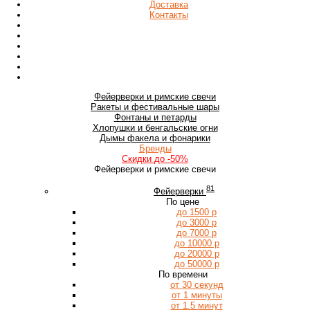
Доставка
Контакты
Фейерверки
и римские свечи
Ракеты
и фестивальные шары
Фонтаны
и петарды
Хлопушки
и бенгальские огни
Дымы
факела и фонарики
Бренды
Скидки
до -50%
Фейерверки и римские свечи
81
Фейерверки
По цене
до 1500 р
до 3000 р
до 7000 р
до 10000 р
до 20000 р
до 50000 р
По времени
от 30 секунд
от 1 минуты
от 1.5 минут