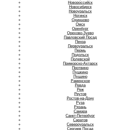
Новороссийск
Новосибирск
Новоуральск
Ногинск
О
Одинцово
Омск
Оренбург
Орехово-Зуево
П
Павловский Посад
Пенза
Первоуральск
Пермь
Подольск
Полевской
Приморско-Ахтарск
Протвино
Пушкино
Пущино
Р
Раменское
Ревда
Реж
Реутов
Ростов-на-Дону
Руза
Рязань
С
Самара
Санкт-Петербург
Саратов
Североуральск
Сергиев Посад