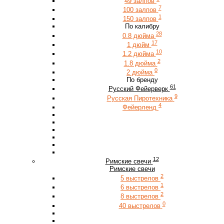
49 залпов
7
100 залпов
1
150 залпов
По калибру
28
0.8 дюйма
17
1 дюйм
10
1.2 дюйма
2
1.8 дюйма
0
2 дюйма
По бренду
61
Русский Фейерверк
9
Русская Пиротехника
4
Фейерленд
12
Римские свечи
Римские свечи
2
5 выстрелов
1
6 выстрелов
2
8 выстрелов
0
40 выстрелов