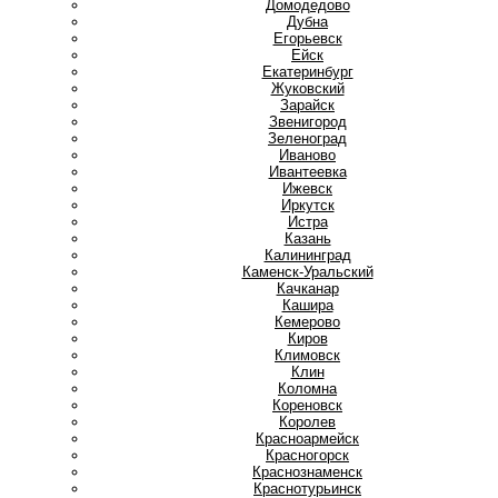
Домодедово
Дубна
Е
Егорьевск
Ейск
Екатеринбург
Ж
Жуковский
З
Зарайск
Звенигород
Зеленоград
И
Иваново
Ивантеевка
Ижевск
Иркутск
Истра
К
Казань
Калининград
Каменск-Уральский
Качканар
Кашира
Кемерово
Киров
Климовск
Клин
Коломна
Кореновск
Королев
Красноармейск
Красногорск
Краснознаменск
Краснотурьинск