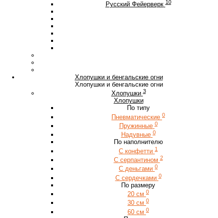
10
Русский Фейерверк
Хлопушки и бенгальские огни
Хлопушки и бенгальские огни
3
Хлопушки
Хлопушки
По типу
0
Пневматические
0
Пружинные
0
Надувные
По наполнителю
1
С конфетти
2
С серпантином
0
С деньгами
0
С сердечками
По размеру
0
20 см
0
30 см
0
60 см