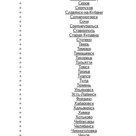
Серов
Серпухов
Славянск-на-Кубани
Солнечногорск
Сочи
Среднеуральск
Ставрополь
Старая Купавна
Ступино
Т
Тверь
Темрюк
Тимашевск
Тихорецк
Тольятти
Томск
Троицк
Туапсе
Тула
Тюмень
У
Ульяновск
Усть-Лабинск
Ф
Фрязино
Х
Хабаровск
Хадыженск
Химки
Хотьково
Ч
Чебоксары
Челябинск
Черноголовка
Чехов