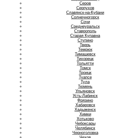
Серов
Серпухов
Славянск-на-Кубани
Солнечногорск
Сочи
Среднеуральск
Ставрополь
Старая Купавна
Ступино
Т
Тверь
Темрюк
Тимашевск
Тихорецк
Тольятти
Томск
Троицк
Туапсе
Тула
Тюмень
У
Ульяновск
Усть-Лабинск
Ф
Фрязино
Х
Хабаровск
Хадыженск
Химки
Хотьково
Ч
Чебоксары
Челябинск
Черноголовка
Чехов