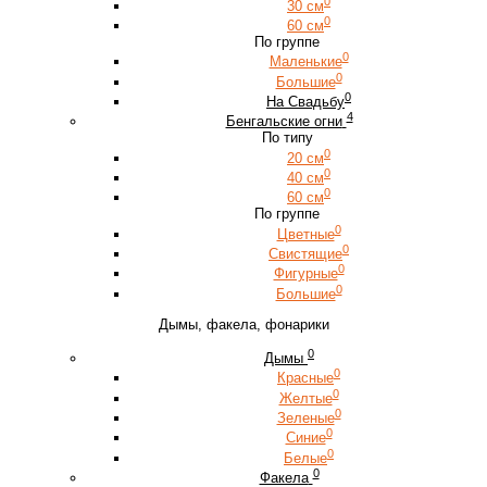
0
30 см
0
60 см
По группе
0
Маленькие
0
Большие
0
На Свадьбу
4
Бенгальские огни
По типу
0
20 см
0
40 см
0
60 см
По группе
0
Цветные
0
Свистящие
0
Фигурные
0
Большие
Дымы, факела, фонарики
0
Дымы
0
Красные
0
Желтые
0
Зеленые
0
Синие
0
Белые
0
Факела