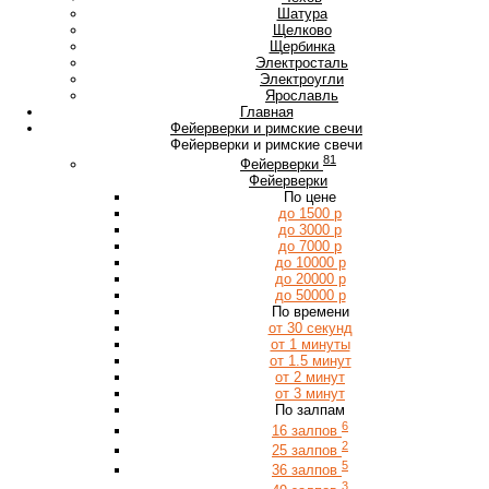
Ш
Шатура
Щ
Щелково
Щербинка
Э
Электросталь
Электроугли
Я
Ярославль
Главная
Фейерверки и римские свечи
Фейерверки и римские свечи
81
Фейерверки
Фейерверки
По цене
до 1500 р
до 3000 р
до 7000 р
до 10000 р
до 20000 р
до 50000 р
По времени
от 30 секунд
от 1 минуты
от 1.5 минут
от 2 минут
от 3 минут
По залпам
6
16 залпов
2
25 залпов
5
36 залпов
3