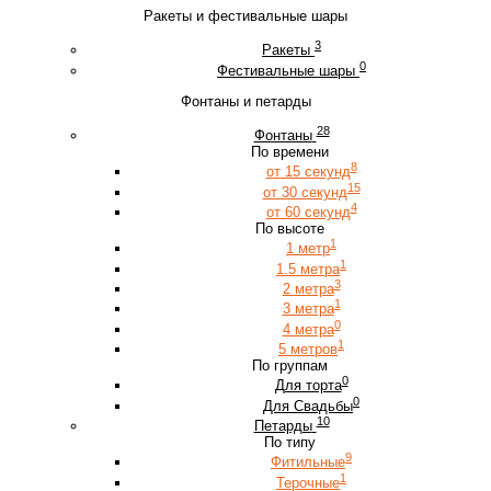
Ракеты и фестивальные шары
3
Ракеты
0
Фестивальные шары
Фонтаны и петарды
28
Фонтаны
По времени
8
от 15 секунд
15
от 30 секунд
4
от 60 секунд
По высоте
1
1 метр
1
1.5 метра
3
2 метра
1
3 метра
0
4 метра
1
5 метров
По группам
0
Для торта
0
Для Свадьбы
10
Петарды
По типу
9
Фитильные
1
Терочные