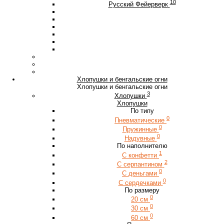
10
Русский Фейерверк
Хлопушки и бенгальские огни
Хлопушки и бенгальские огни
3
Хлопушки
Хлопушки
По типу
0
Пневматические
0
Пружинные
0
Надувные
По наполнителю
1
С конфетти
2
С серпантином
0
С деньгами
0
С сердечками
По размеру
0
20 см
0
30 см
0
60 см