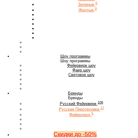
0
Зеленые
0
Желтые
Шоу программы
Шоу программы
Фейерверк шоу
Фаер шоу
Световое шоу
Бренды
Бренды
106
Русский Фейерверк
17
Русская Пиротехника
5
Фейерленд
Скидки до -50%