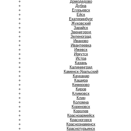
Домодедово
Дубна
Е
Егорьевск
Ейск
Екатеринбург
Ж
Жуковский
З
Зарайск
Звенигород
Зеленоград
И
Иваново
Ивантеевка
Ижевск
Иркутск
Истра
К
Казань
Калининград
Каменск-Уральский
Качканар
Кашира
Кемерово
Киров
Климовск
Клин
Коломна
Кореновск
Королев
Красноармейск
Красногорск
Краснознаменск
Краснотурьинск