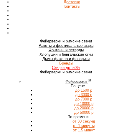
Доставка
Контакты
Фейерверки
и римские свечи
Ракеты
и фестивальные шары
Фонтаны
и петарды
Хлопушки
и бенгальские огни
Дымы
факела и фонарики
Бренды
Скидки
до -50%
Фейерверки и римские свечи
81
Фейерверки
По цене
до 1500 р
до 3000 р
до 7000 р
до 10000 р
до 20000 р
до 50000 р
По времени
от 30 секунд
от 1 минуты
от 1.5 минут