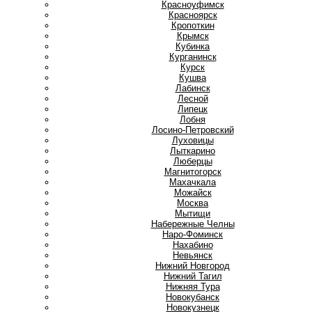
Красноуфимск
Красноярск
Кропоткин
Крымск
Кубинка
Курганинск
Курск
Кушва
Л
Лабинск
Лесной
Липецк
Лобня
Лосино-Петровский
Луховицы
Лыткарино
Люберцы
М
Магнитогорск
Махачкала
Можайск
Москва
Мытищи
Н
Набережные Челны
Наро-Фоминск
Нахабино
Невьянск
Нижний Новгород
Нижний Тагил
Нижняя Тура
Новокубанск
Новокузнецк