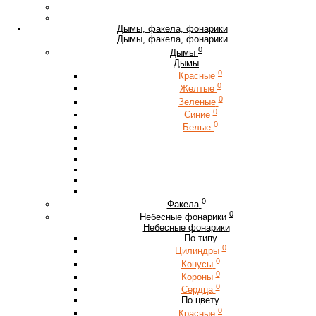
Дымы, факела, фонарики
Дымы, факела, фонарики
0
Дымы
Дымы
0
Красные
0
Желтые
0
Зеленые
0
Синие
0
Белые
0
Факела
0
Небесные фонарики
Небесные фонарики
По типу
0
Цилиндры
0
Конусы
0
Короны
0
Сердца
По цвету
0
Красные