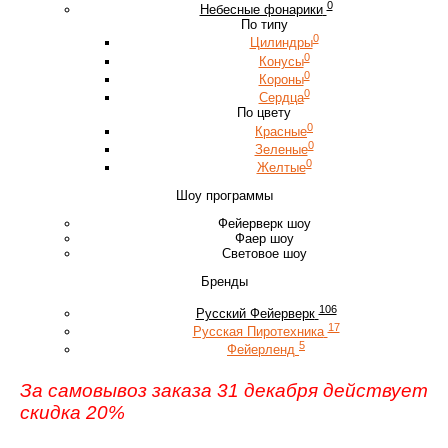
0
Небесные фонарики
По типу
0
Цилиндры
0
Конусы
0
Короны
0
Сердца
По цвету
0
Красные
0
Зеленые
0
Желтые
Шоу программы
Фейерверк шоу
Фаер шоу
Световое шоу
Бренды
106
Русский Фейерверк
17
Русская Пиротехника
5
Фейерленд
За самовывоз заказа 31 декабря действует
скидка 20%