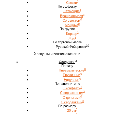
0
Связки
По эффекту
1
Летающие
3
Вращающиеся
0
Со свистом
0
Мощные
По группе
2
Корсар
2
Жук
По торговой марке
10
Русский Фейерверк
Хлопушки и бенгальские огни
3
Хлопушки
По типу
0
Пневматические
0
Пружинные
0
Надувные
По наполнителю
1
С конфетти
2
С серпантином
0
С деньгами
0
С сердечками
По размеру
0
20 см