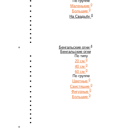
По группе
0
Маленькие
0
Большие
0
На Свадьбу
4
Бенгальские огни
Бенгальские огни
По типу
0
20 см
0
40 см
0
60 см
По группе
0
Цветные
0
Свистящие
0
Фигурные
0
Большие