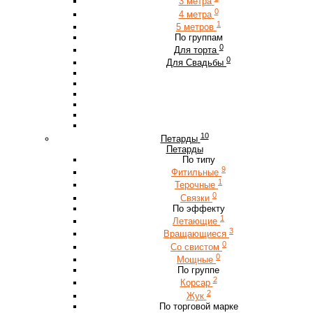
3 метра
0
4 метра
1
5 метров
По группам
0
Для торта
0
Для Свадьбы
10
Петарды
Петарды
По типу
9
Фитильные
1
Терочные
0
Связки
По эффекту
1
Летающие
3
Вращающиеся
0
Со свистом
0
Мощные
По группе
2
Корсар
2
Жук
По торговой марке