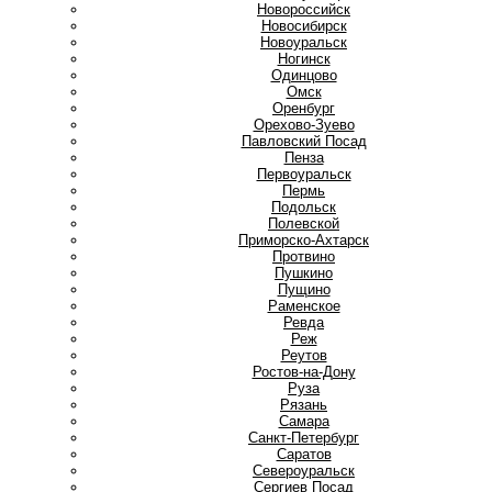
Новороссийск
Новосибирск
Новоуральск
Ногинск
О
Одинцово
Омск
Оренбург
Орехово-Зуево
П
Павловский Посад
Пенза
Первоуральск
Пермь
Подольск
Полевской
Приморско-Ахтарск
Протвино
Пушкино
Пущино
Р
Раменское
Ревда
Реж
Реутов
Ростов-на-Дону
Руза
Рязань
С
Самара
Санкт-Петербург
Саратов
Североуральск
Сергиев Посад