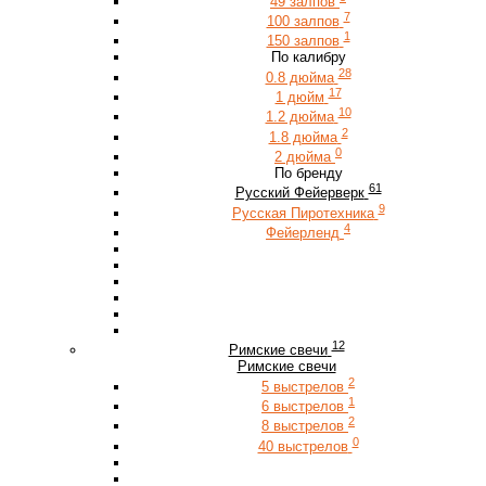
49 залпов
7
100 залпов
1
150 залпов
По калибру
28
0.8 дюйма
17
1 дюйм
10
1.2 дюйма
2
1.8 дюйма
0
2 дюйма
По бренду
61
Русский Фейерверк
9
Русская Пиротехника
4
Фейерленд
12
Римские свечи
Римские свечи
2
5 выстрелов
1
6 выстрелов
2
8 выстрелов
0
40 выстрелов