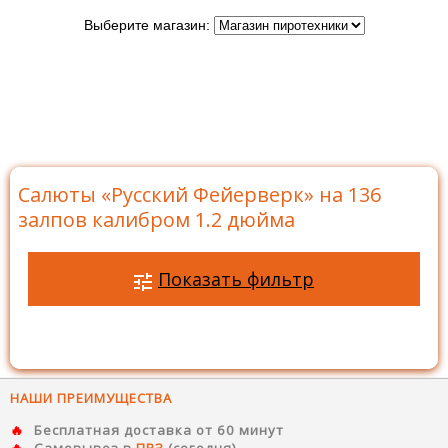
Выберите магазин:
Главная
>
Бренды
>
Русский Фейерверк
>
Батареи
салютов Русский Фейерверк
>
Салюты на 136 залпов
>
Салюты «Русский Фейерверк» на 136 залпов калибром
1.2 дюйма
Салюты «Русский Фейерверк» на 136
залпов калибром 1.2 дюйма
Показать фильтр
НАШИ ПРЕИМУЩЕСТВА
Бесплатная доставка от 60 минут
Самовывоз в
ПВЗ
(сегодня)