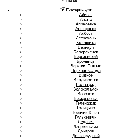
< Назад
Екатеринбург
А
Абинск
Анапа
Апрелевка
Апшеронск
Асбест
Астрахань
Б
Балашиха
Барнаул
Белореченск
Березовский
Бронницы
В
Верхняя Пышма
Верхняя Салда
Видное
Владивосток
Волгоград
Волоколамск
Воронеж
Воскресенск
Г
Геленджик
Голицыно
Горячий Ключ
Гулькевичи
Д
Дедовск
Дзержинский
Дмитров
Долгопрудный