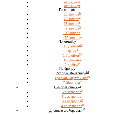
от 2 минут
от 3 минут
По залпам
6
16 залпов
2
25 залпов
5
36 залпов
3
49 залпов
7
100 залпов
1
150 залпов
По калибру
28
0.8 дюйма
17
1 дюйм
10
1.2 дюйма
2
1.8 дюйма
0
2 дюйма
По бренду
61
Русский Фейерверк
9
Русская Пиротехника
4
Фейерленд
12
Римские свечи
2
5 выстрелов
1
6 выстрелов
2
8 выстрелов
0
40 выстрелов
0
Дневные фейерверки