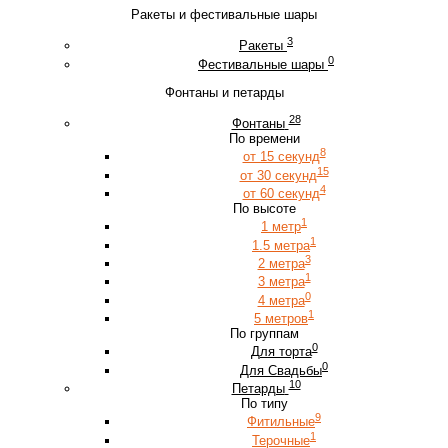
Ракеты и фестивальные шары
3
Ракеты
0
Фестивальные шары
Фонтаны и петарды
28
Фонтаны
По времени
8
от 15 секунд
15
от 30 секунд
4
от 60 секунд
По высоте
1
1 метр
1
1.5 метра
3
2 метра
1
3 метра
0
4 метра
1
5 метров
По группам
0
Для торта
0
Для Свадьбы
10
Петарды
По типу
9
Фитильные
1
Терочные