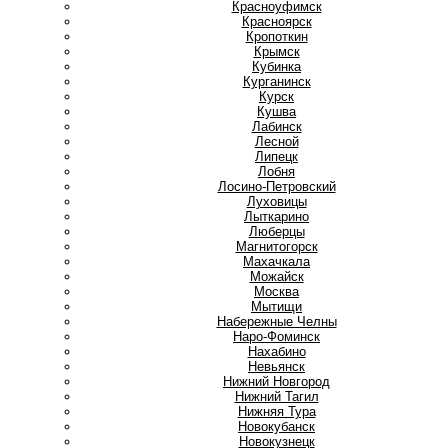
Красноуфимск
Красноярск
Кропоткин
Крымск
Кубинка
Курганинск
Курск
Кушва
Л
Лабинск
Лесной
Липецк
Лобня
Лосино-Петровский
Луховицы
Лыткарино
Люберцы
М
Магнитогорск
Махачкала
Можайск
Москва
Мытищи
Н
Набережные Челны
Наро-Фоминск
Нахабино
Невьянск
Нижний Новгород
Нижний Тагил
Нижняя Тура
Новокубанск
Новокузнецк