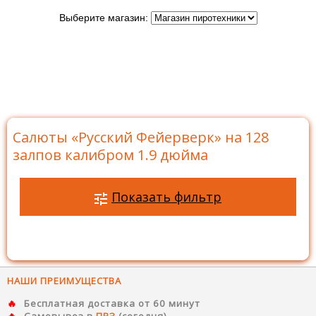
Выберите магазин:
Главная
>
Бренды
>
Русский Фейерверк
>
Батареи
салютов Русский Фейерверк
>
Салюты на 128 залпов
>
Салюты «Русский Фейерверк» на 128 залпов калибром
1.9 дюйма
Салюты «Русский Фейерверк» на 128
залпов калибром 1.9 дюйма
Показать фильтр
НАШИ ПРЕИМУЩЕСТВА
Бесплатная доставка от 60 минут
Самовывоз в
ПВЗ
(сегодня)