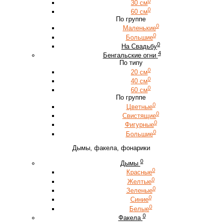
0
30 см
0
60 см
По группе
0
Маленькие
0
Большие
0
На Свадьбу
4
Бенгальские огни
По типу
0
20 см
0
40 см
0
60 см
По группе
0
Цветные
0
Свистящие
0
Фигурные
0
Большие
Дымы, факела, фонарики
0
Дымы
0
Красные
0
Желтые
0
Зеленые
0
Синие
0
Белые
0
Факела