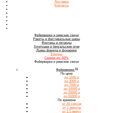
Доставка
Контакты
Фейерверки
и римские свечи
Ракеты
и фестивальные шары
Фонтаны
и петарды
Хлопушки
и бенгальские огни
Дымы
факела и фонарики
Бренды
Скидки
до -50%
Фейерверки и римские свечи
81
Фейерверки
По цене
до 1500 р
до 3000 р
до 7000 р
до 10000 р
до 20000 р
до 50000 р
По времени
от 30 секунд
от 1 минуты
от 1.5 минут