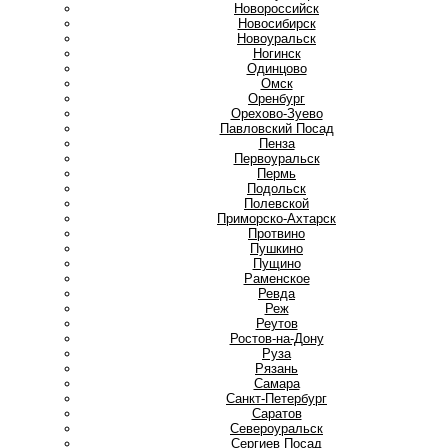
Новороссийск
Новосибирск
Новоуральск
Ногинск
О
Одинцово
Омск
Оренбург
Орехово-Зуево
П
Павловский Посад
Пенза
Первоуральск
Пермь
Подольск
Полевской
Приморско-Ахтарск
Протвино
Пушкино
Пущино
Р
Раменское
Ревда
Реж
Реутов
Ростов-на-Дону
Руза
Рязань
С
Самара
Санкт-Петербург
Саратов
Североуральск
Сергиев Посад