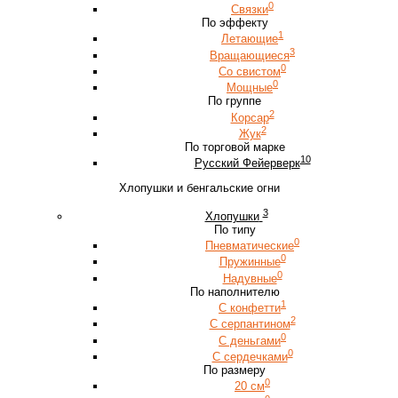
0
Связки
По эффекту
1
Летающие
3
Вращающиеся
0
Со свистом
0
Мощные
По группе
2
Корсар
2
Жук
По торговой марке
10
Русский Фейерверк
Хлопушки и бенгальские огни
3
Хлопушки
По типу
0
Пневматические
0
Пружинные
0
Надувные
По наполнителю
1
С конфетти
2
С серпантином
0
С деньгами
0
С сердечками
По размеру
0
20 см