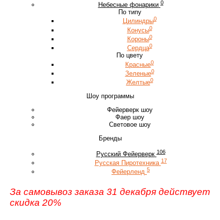
0
Небесные фонарики
По типу
0
Цилиндры
0
Конусы
0
Короны
0
Сердца
По цвету
0
Красные
0
Зеленые
0
Желтые
Шоу программы
Фейерверк шоу
Фаер шоу
Световое шоу
Бренды
106
Русский Фейерверк
17
Русская Пиротехника
5
Фейерленд
За самовывоз заказа 31 декабря действует
скидка 20%