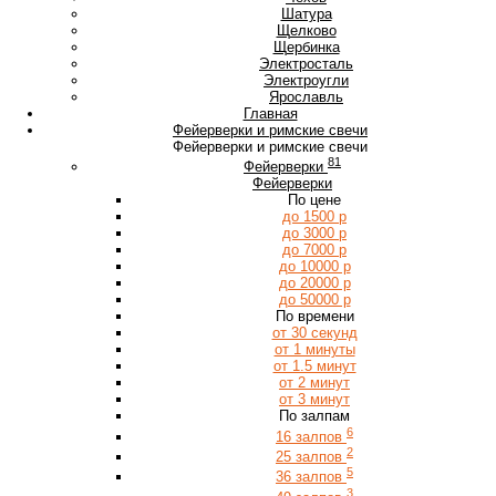
Ш
Шатура
Щ
Щелково
Щербинка
Э
Электросталь
Электроугли
Я
Ярославль
Главная
Фейерверки и римские свечи
Фейерверки и римские свечи
81
Фейерверки
Фейерверки
По цене
до 1500 р
до 3000 р
до 7000 р
до 10000 р
до 20000 р
до 50000 р
По времени
от 30 секунд
от 1 минуты
от 1.5 минут
от 2 минут
от 3 минут
По залпам
6
16 залпов
2
25 залпов
5
36 залпов
3