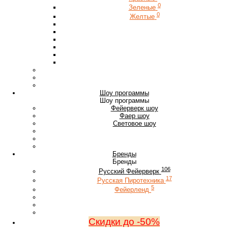
0
Зеленые
0
Желтые
Шоу программы
Шоу программы
Фейерверк шоу
Фаер шоу
Световое шоу
Бренды
Бренды
106
Русский Фейерверк
17
Русская Пиротехника
5
Фейерленд
Скидки до -50%