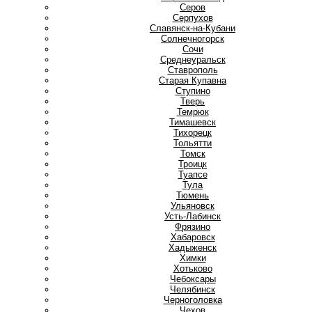
Серов
Серпухов
Славянск-на-Кубани
Солнечногорск
Сочи
Среднеуральск
Ставрополь
Старая Купавна
Ступино
Т
Тверь
Темрюк
Тимашевск
Тихорецк
Тольятти
Томск
Троицк
Туапсе
Тула
Тюмень
У
Ульяновск
Усть-Лабинск
Ф
Фрязино
Х
Хабаровск
Хадыженск
Химки
Хотьково
Ч
Чебоксары
Челябинск
Черноголовка
Чехов