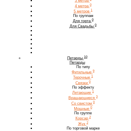
3 метра
0
4 метра
1
5 метров
По группам
0
Для торта
0
Для Свадьбы
10
Петарды
Петарды
По типу
9
Фитильные
1
Терочные
0
Связки
По эффекту
1
Летающие
3
Вращающиеся
0
Со свистом
0
Мощные
По группе
2
Корсар
2
Жук
По торговой марке