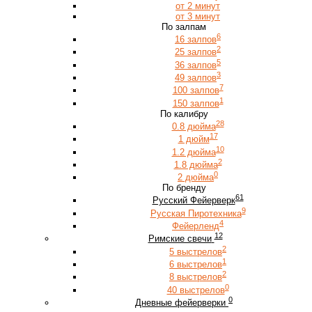
от 2 минут
от 3 минут
По залпам
6
16 залпов
2
25 залпов
5
36 залпов
3
49 залпов
7
100 залпов
1
150 залпов
По калибру
28
0.8 дюйма
17
1 дюйм
10
1.2 дюйма
2
1.8 дюйма
0
2 дюйма
По бренду
61
Русский Фейерверк
9
Русская Пиротехника
4
Фейерленд
12
Римские свечи
2
5 выстрелов
1
6 выстрелов
2
8 выстрелов
0
40 выстрелов
0
Дневные фейерверки