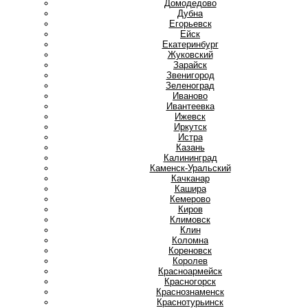
Домодедово
Дубна
Е
Егорьевск
Ейск
Екатеринбург
Ж
Жуковский
З
Зарайск
Звенигород
Зеленоград
И
Иваново
Ивантеевка
Ижевск
Иркутск
Истра
К
Казань
Калининград
Каменск-Уральский
Качканар
Кашира
Кемерово
Киров
Климовск
Клин
Коломна
Кореновск
Королев
Красноармейск
Красногорск
Краснознаменск
Краснотурьинск