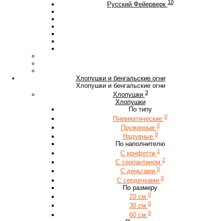
10
Русский Фейерверк
Хлопушки и бенгальские огни
Хлопушки и бенгальские огни
3
Хлопушки
Хлопушки
По типу
0
Пневматические
0
Пружинные
0
Надувные
По наполнителю
1
С конфетти
2
С серпантином
0
С деньгами
0
С сердечками
По размеру
0
20 см
0
30 см
0
60 см