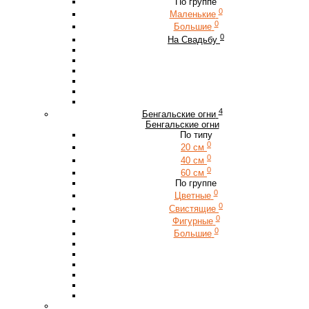
По группе
0
Маленькие
0
Большие
0
На Свадьбу
4
Бенгальские огни
Бенгальские огни
По типу
0
20 см
0
40 см
0
60 см
По группе
0
Цветные
0
Свистящие
0
Фигурные
0
Большие