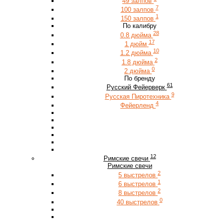
49 залпов
7
100 залпов
1
150 залпов
По калибру
28
0.8 дюйма
17
1 дюйм
10
1.2 дюйма
2
1.8 дюйма
0
2 дюйма
По бренду
61
Русский Фейерверк
9
Русская Пиротехника
4
Фейерленд
12
Римские свечи
Римские свечи
2
5 выстрелов
1
6 выстрелов
2
8 выстрелов
0
40 выстрелов