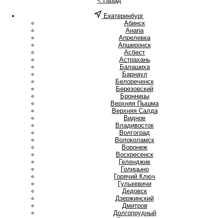
< Назад
Екатеринбург
А
Абинск
Анапа
Апрелевка
Апшеронск
Асбест
Астрахань
Б
Балашиха
Барнаул
Белореченск
Березовский
Бронницы
В
Верхняя Пышма
Верхняя Салда
Видное
Владивосток
Волгоград
Волоколамск
Воронеж
Воскресенск
Г
Геленджик
Голицыно
Горячий Ключ
Гулькевичи
Д
Дедовск
Дзержинский
Дмитров
Долгопрудный