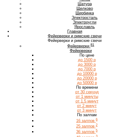
Ш
Шатура
Щ
Щелково
Щербинка
Э
Электросталь
Электроугли
Я
Ярославль
Главная
Фейерверки и римские свечи
Фейерверки и римские свечи
81
Фейерверки
Фейерверки
По цене
до 1500 р
до 3000 р
до 7000 р
до 10000 р
до 20000 р
до 50000 р
По времени
от 30 секунд
от 1 минуты
от 1.5 минут
от 2 минут
от 3 минут
По залпам
6
16 залпов
2
25 залпов
5
36 залпов
3