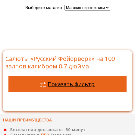
Выберите магазин:
Главная
>
Бренды
>
Русский Фейерверк
>
Батареи
салютов Русский Фейерверк
>
Салюты на 100 залпов
>
Салюты «Русский Фейерверк» на 100 залпов калибром
0.7 дюйма
Салюты «Русский Фейерверк» на 100
залпов калибром 0.7 дюйма
Показать фильтр
НАШИ ПРЕИМУЩЕСТВА
Бесплатная доставка от 60 минут
Самовывоз в
ПВЗ
(сегодня)