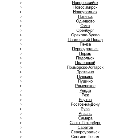
Новороссийск
Новосибирск
Новоуральск
Ногинск
О
Одинцово
Омск
Оренбург
Орехово-Зуево
П
Павловский Посад
Пенза
Первоуральск
Пермь
Подольск
Полевской
Приморско-Ахтарск
Протвино
Пушкино
Пущино
Р
Раменское
Ревда
Реж
Реутов
Ростов-на-Дону
Руза
Рязань
С
Самара
Санкт-Петербург
Саратов
Североуральск
Сергиев Посад