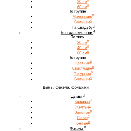
0
30 см
0
60 см
По группе
0
Маленькие
0
Большие
0
На Свадьбу
4
Бенгальские огни
По типу
0
20 см
0
40 см
0
60 см
По группе
0
Цветные
0
Свистящие
0
Фигурные
0
Большие
Дымы, факела, фонарики
0
Дымы
0
Красные
0
Желтые
0
Зеленые
0
Синие
0
Белые
0
Факела