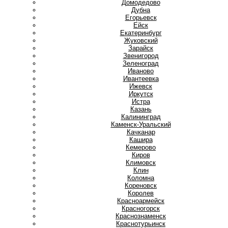
Домодедово
Дубна
Е
Егорьевск
Ейск
Екатеринбург
Ж
Жуковский
З
Зарайск
Звенигород
Зеленоград
И
Иваново
Ивантеевка
Ижевск
Иркутск
Истра
К
Казань
Калининград
Каменск-Уральский
Качканар
Кашира
Кемерово
Киров
Климовск
Клин
Коломна
Кореновск
Королев
Красноармейск
Красногорск
Краснознаменск
Краснотурьинск