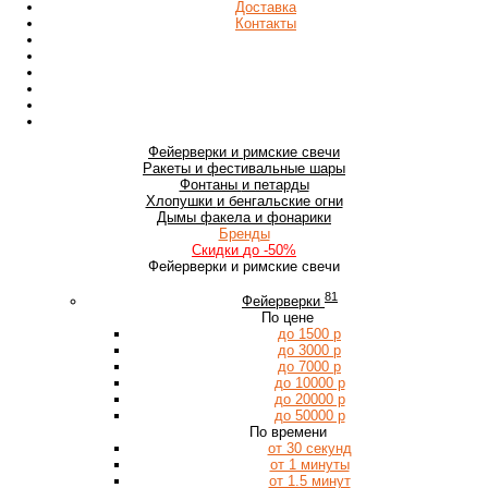
Доставка
Контакты
Фейерверки
и римские свечи
Ракеты
и фестивальные шары
Фонтаны
и петарды
Хлопушки
и бенгальские огни
Дымы
факела и фонарики
Бренды
Скидки
до -50%
Фейерверки и римские свечи
81
Фейерверки
По цене
до 1500 р
до 3000 р
до 7000 р
до 10000 р
до 20000 р
до 50000 р
По времени
от 30 секунд
от 1 минуты
от 1.5 минут