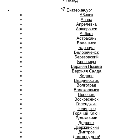
< Назад
Екатеринбург
А
Абинск
Анапа
Апрелевка
Апшеронск
Асбест
Астрахань
Б
Балашиха
Барнаул
Белореченск
Березовский
Бронницы
В
Верхняя Пышма
Верхняя Салда
Видное
Владивосток
Волгоград
Волоколамск
Воронеж
Воскресенск
Г
Геленджик
Голицыно
Горячий Ключ
Гулькевичи
Д
Дедовск
Дзержинский
Дмитров
Долгопрудный