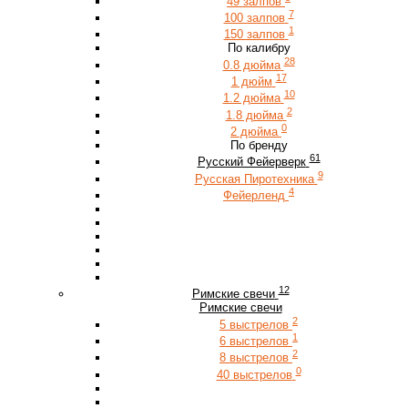
49 залпов
7
100 залпов
1
150 залпов
По калибру
28
0.8 дюйма
17
1 дюйм
10
1.2 дюйма
2
1.8 дюйма
0
2 дюйма
По бренду
61
Русский Фейерверк
9
Русская Пиротехника
4
Фейерленд
12
Римские свечи
Римские свечи
2
5 выстрелов
1
6 выстрелов
2
8 выстрелов
0
40 выстрелов