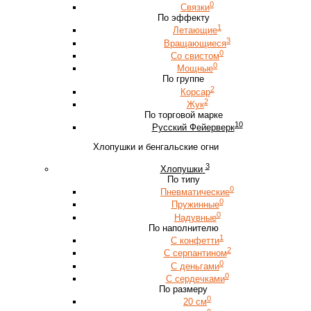
0
Связки
По эффекту
1
Летающие
3
Вращающиеся
0
Со свистом
0
Мощные
По группе
2
Корсар
2
Жук
По торговой марке
10
Русский Фейерверк
Хлопушки и бенгальские огни
3
Хлопушки
По типу
0
Пневматические
0
Пружинные
0
Надувные
По наполнителю
1
С конфетти
2
С серпантином
0
С деньгами
0
С сердечками
По размеру
0
20 см