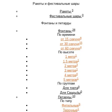
Ракеты и фестивальные шары
3
Ракеты
0
Фестивальные шары
Фонтаны и петарды
28
Фонтаны
По времени
8
от 15 секунд
15
от 30 секунд
4
от 60 секунд
По высоте
1
1 метр
1
1.5 метра
3
2 метра
1
3 метра
0
4 метра
1
5 метров
По группам
0
Для торта
0
Для Свадьбы
10
Петарды
По типу
9
Фитильные
1
Терочные