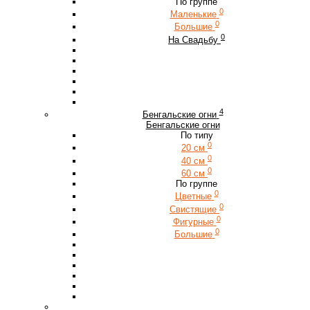
По группе
0
Маленькие
0
Большие
0
На Свадьбу
4
Бенгальские огни
Бенгальские огни
По типу
0
20 см
0
40 см
0
60 см
По группе
0
Цветные
0
Свистящие
0
Фигурные
0
Большие