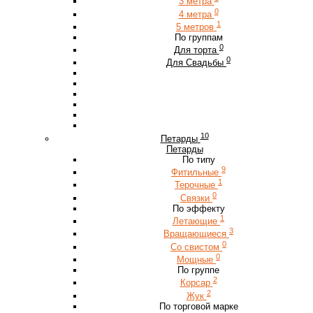
3 метра
0
4 метра
1
5 метров
По группам
0
Для торта
0
Для Свадьбы
10
Петарды
Петарды
По типу
9
Фитильные
1
Терочные
0
Связки
По эффекту
1
Летающие
3
Вращающиеся
0
Со свистом
0
Мощные
По группе
2
Корсар
2
Жук
По торговой марке