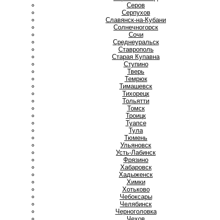
Серов
Серпухов
Славянск-на-Кубани
Солнечногорск
Сочи
Среднеуральск
Ставрополь
Старая Купавна
Ступино
Т
Тверь
Темрюк
Тимашевск
Тихорецк
Тольятти
Томск
Троицк
Туапсе
Тула
Тюмень
У
Ульяновск
Усть-Лабинск
Ф
Фрязино
Х
Хабаровск
Хадыженск
Химки
Хотьково
Ч
Чебоксары
Челябинск
Черноголовка
Чехов