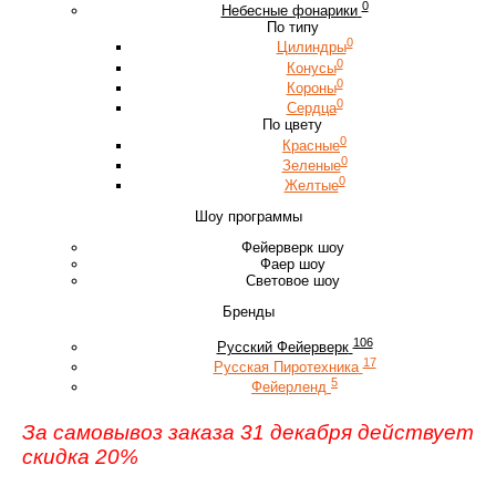
0
Небесные фонарики
По типу
0
Цилиндры
0
Конусы
0
Короны
0
Сердца
По цвету
0
Красные
0
Зеленые
0
Желтые
Шоу программы
Фейерверк шоу
Фаер шоу
Световое шоу
Бренды
106
Русский Фейерверк
17
Русская Пиротехника
5
Фейерленд
За самовывоз заказа 31 декабря действует
скидка 20%