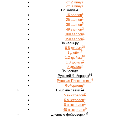
от 2 минут
от 3 минут
По залпам
6
16 залпов
2
25 залпов
5
36 залпов
3
49 залпов
7
100 залпов
1
150 залпов
По калибру
28
0.8 дюйма
17
1 дюйм
10
1.2 дюйма
2
1.8 дюйма
0
2 дюйма
По бренду
61
Русский Фейерверк
9
Русская Пиротехника
4
Фейерленд
12
Римские свечи
2
5 выстрелов
1
6 выстрелов
2
8 выстрелов
0
40 выстрелов
0
Дневные фейерверки