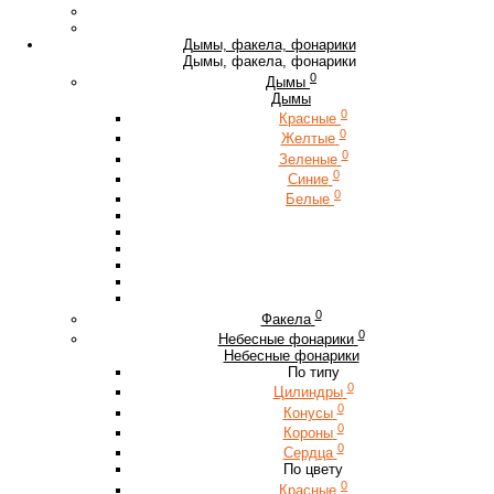
Дымы, факела, фонарики
Дымы, факела, фонарики
0
Дымы
Дымы
0
Красные
0
Желтые
0
Зеленые
0
Синие
0
Белые
0
Факела
0
Небесные фонарики
Небесные фонарики
По типу
0
Цилиндры
0
Конусы
0
Короны
0
Сердца
По цвету
0
Красные