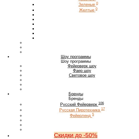
0
Зеленые
0
Желтые
Шоу программы
Шоу программы
Фейерверк шоу
Фаер шоу
Световое шоу
Бренды
Бренды
106
Русский Фейерверк
17
Русская Пиротехника
5
Фейерленд
Скидки до -50%