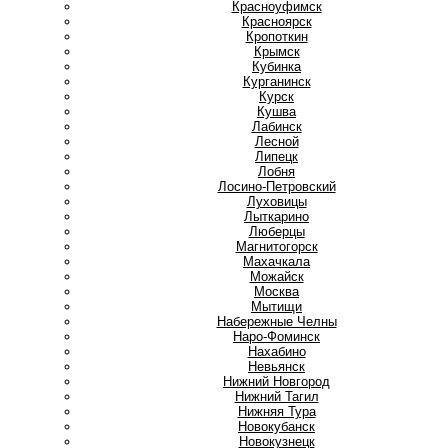
Красноуфимск
Красноярск
Кропоткин
Крымск
Кубинка
Курганинск
Курск
Кушва
Л
Лабинск
Лесной
Липецк
Лобня
Лосино-Петровский
Луховицы
Лыткарино
Люберцы
М
Магнитогорск
Махачкала
Можайск
Москва
Мытищи
Н
Набережные Челны
Наро-Фоминск
Нахабино
Невьянск
Нижний Новгород
Нижний Тагил
Нижняя Тура
Новокубанск
Новокузнецк