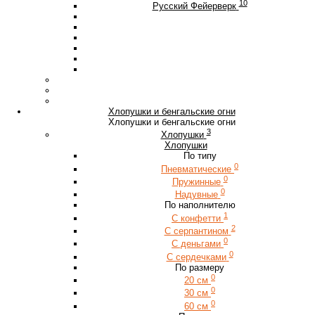
10
Русский Фейерверк
Хлопушки и бенгальские огни
Хлопушки и бенгальские огни
3
Хлопушки
Хлопушки
По типу
0
Пневматические
0
Пружинные
0
Надувные
По наполнителю
1
С конфетти
2
С серпантином
0
С деньгами
0
С сердечками
По размеру
0
20 см
0
30 см
0
60 см