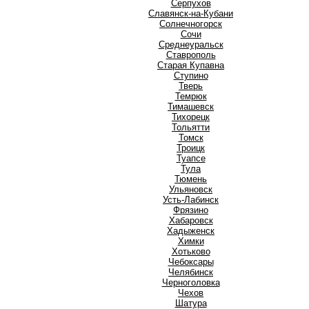
Серпухов
Славянск-на-Кубани
Солнечногорск
Сочи
Среднеуральск
Ставрополь
Старая Купавна
Ступино
Т
Тверь
Темрюк
Тимашевск
Тихорецк
Тольятти
Томск
Троицк
Туапсе
Тула
Тюмень
У
Ульяновск
Усть-Лабинск
Ф
Фрязино
Х
Хабаровск
Хадыженск
Химки
Хотьково
Ч
Чебоксары
Челябинск
Черноголовка
Чехов
Ш
Шатура