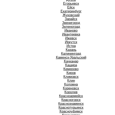
Е
Егорьевск
Ейск
Екатеринбург
Ж
Жуковский
З
Зарайск
Звенигород
Зеленоград
И
Иваново
Ивантеевка
Ижевск
Иркутск
Истра
К
Казань
Калининград
Каменск-Уральский
Качканар
Кашира
Кемерово
Киров
Климовск
Клин
Коломна
Кореновск
Королев
Красноармейск
Красногорск
Краснознаменск
Краснотурьинск
Красноуфимск