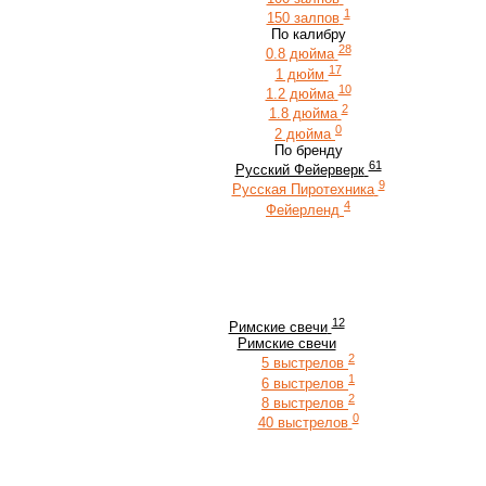
1
150 залпов
По калибру
28
0.8 дюйма
17
1 дюйм
10
1.2 дюйма
2
1.8 дюйма
0
2 дюйма
По бренду
61
Русский Фейерверк
9
Русская Пиротехника
4
Фейерленд
12
Римские свечи
Римские свечи
2
5 выстрелов
1
6 выстрелов
2
8 выстрелов
0
40 выстрелов