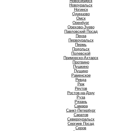
Новосибирск
Новоуральск
Ногинск
О
Одинцово
Омск
Оренбург
Орехово-Зуево
П
Павловский Посад
Пенза
Первоуральск
Пермь
Подольск
Полевской
Приморско-Ахтарск
Протвино
Пушкино
Пущино
Р
Раменское
Ревда
Реж
Реутов
Ростов-на-Дону
Руза
Рязань
С
Самара
Санкт-Петербург
Саратов
Североуральск
Сергиев Посад
Серов