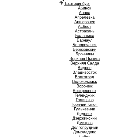
Екатеринбург
А
Абинск
Анапа
Апрелевка
Апшеронск
Асбест
Астрахань
Б
Балашиха
Барнаул
Белореченск
Березовский
Бронницы
В
Верхняя Пышма
Верхняя Салда
Видное
Владивосток
Волгоград
Волоколамск
Воронеж
Воскресенск
Г
Геленджик
Голицыно
Горячий Ключ
Гулькевичи
Д
Дедовск
Дзержинский
Дмитров
Долгопрудный
Домодедово
Дубна