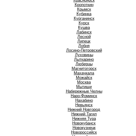
Красноярск
Кропоткин
Крымск
Кубинка
Курганинск
Курск
Кушва
Л
Лабинск
Лесной
Липецк
Лобня
Лосино-Петровский
Луховицы
Лыткарино
Люберцы
М
Магнитогорск
Махачкала
Можайск
Москва
Мытищи
Н
Набережные Челны
Наро-Фоминск
Нахабино
Невьянск
Нижний Новгород
Нижний Тагил
Нижняя Тура
Новокубанск
Новокузнецк
Новороссийск