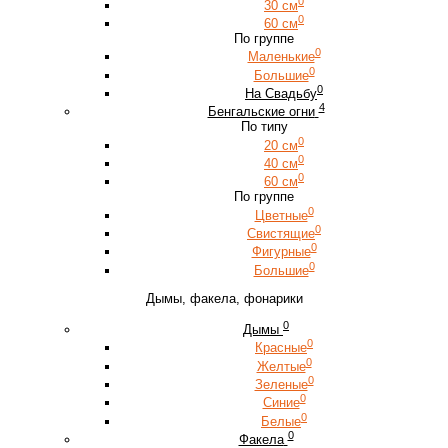
0
30 см
0
60 см
По группе
0
Маленькие
0
Большие
0
На Свадьбу
4
Бенгальские огни
По типу
0
20 см
0
40 см
0
60 см
По группе
0
Цветные
0
Свистящие
0
Фигурные
0
Большие
Дымы, факела, фонарики
0
Дымы
0
Красные
0
Желтые
0
Зеленые
0
Синие
0
Белые
0
Факела