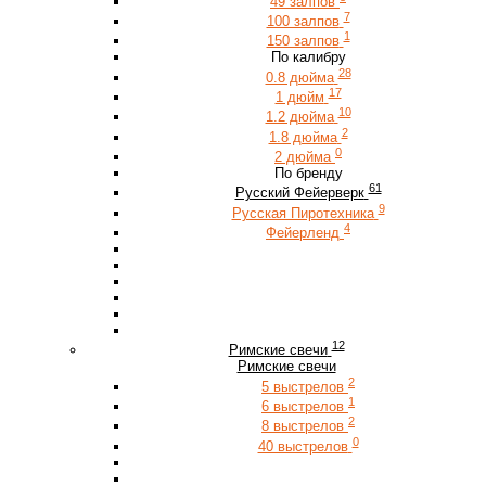
49 залпов
7
100 залпов
1
150 залпов
По калибру
28
0.8 дюйма
17
1 дюйм
10
1.2 дюйма
2
1.8 дюйма
0
2 дюйма
По бренду
61
Русский Фейерверк
9
Русская Пиротехника
4
Фейерленд
12
Римские свечи
Римские свечи
2
5 выстрелов
1
6 выстрелов
2
8 выстрелов
0
40 выстрелов