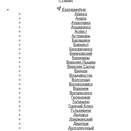
< Назад
Екатеринбург
А
Абинск
Анапа
Апрелевка
Апшеронск
Асбест
Астрахань
Б
Балашиха
Барнаул
Белореченск
Березовский
Бронницы
В
Верхняя Пышма
Верхняя Салда
Видное
Владивосток
Волгоград
Волоколамск
Воронеж
Воскресенск
Г
Геленджик
Голицыно
Горячий Ключ
Гулькевичи
Д
Дедовск
Дзержинский
Дмитров
Долгопрудный