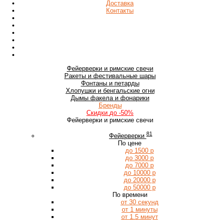
Доставка
Контакты
Фейерверки
и римские свечи
Ракеты
и фестивальные шары
Фонтаны
и петарды
Хлопушки
и бенгальские огни
Дымы
факела и фонарики
Бренды
Скидки
до -50%
Фейерверки и римские свечи
81
Фейерверки
По цене
до 1500 р
до 3000 р
до 7000 р
до 10000 р
до 20000 р
до 50000 р
По времени
от 30 секунд
от 1 минуты
от 1.5 минут