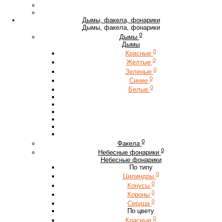
Дымы, факела, фонарики
Дымы, факела, фонарики
0
Дымы
Дымы
0
Красные
0
Желтые
0
Зеленые
0
Синие
0
Белые
0
Факела
0
Небесные фонарики
Небесные фонарики
По типу
0
Цилиндры
0
Конусы
0
Короны
0
Сердца
По цвету
0
Красные