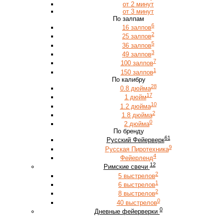
от 2 минут
от 3 минут
По залпам
6
16 залпов
2
25 залпов
5
36 залпов
3
49 залпов
7
100 залпов
1
150 залпов
По калибру
28
0.8 дюйма
17
1 дюйм
10
1.2 дюйма
2
1.8 дюйма
0
2 дюйма
По бренду
61
Русский Фейерверк
9
Русская Пиротехника
4
Фейерленд
12
Римские свечи
2
5 выстрелов
1
6 выстрелов
2
8 выстрелов
0
40 выстрелов
0
Дневные фейерверки