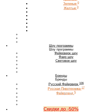
0
Зеленые
0
Желтые
Шоу программы
Шоу программы
Фейерверк шоу
Фаер шоу
Световое шоу
Бренды
Бренды
106
Русский Фейерверк
17
Русская Пиротехника
5
Фейерленд
Скидки до -50%