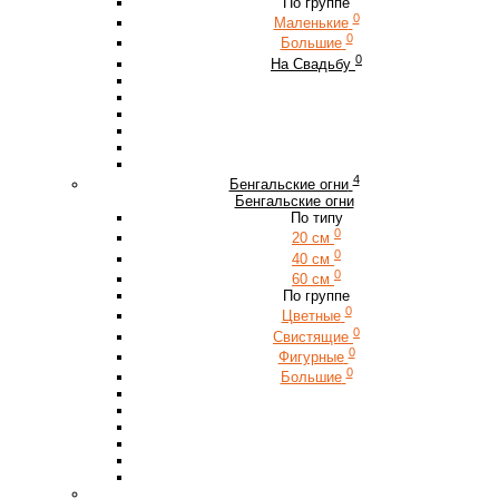
По группе
0
Маленькие
0
Большие
0
На Свадьбу
4
Бенгальские огни
Бенгальские огни
По типу
0
20 см
0
40 см
0
60 см
По группе
0
Цветные
0
Свистящие
0
Фигурные
0
Большие