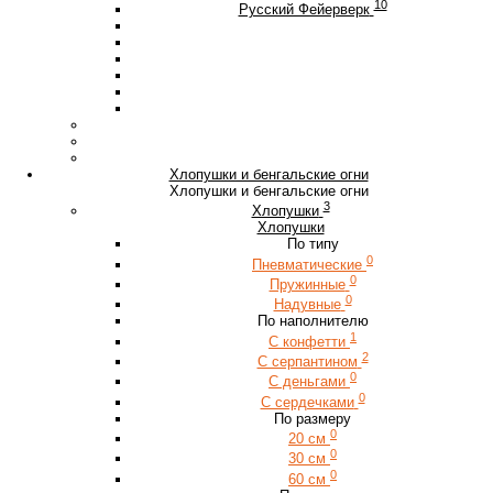
10
Русский Фейерверк
Хлопушки и бенгальские огни
Хлопушки и бенгальские огни
3
Хлопушки
Хлопушки
По типу
0
Пневматические
0
Пружинные
0
Надувные
По наполнителю
1
С конфетти
2
С серпантином
0
С деньгами
0
С сердечками
По размеру
0
20 см
0
30 см
0
60 см