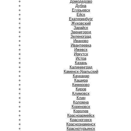
Домодедово
Дубна
Е
Егорьевск
Ейск
Екатеринбург
Ж
Жуковский
З
Зарайск
Звенигород
Зеленоград
И
Иваново
Ивантеевка
Ижевск
Иркутск
Истра
К
Казань
Калининград
Каменск-Уральский
Качканар
Кашира
Кемерово
Киров
Климовск
Клин
Коломна
Кореновск
Королев
Красноармейск
Красногорск
Краснознаменск
Краснотурьинск