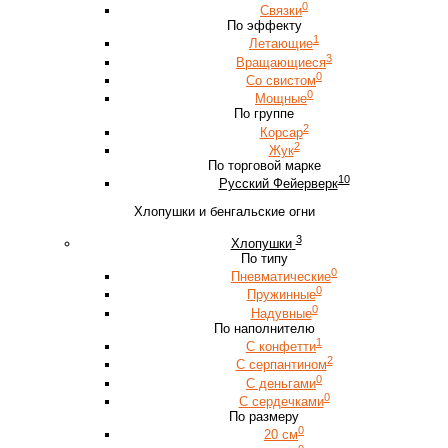
0
Связки
По эффекту
1
Летающие
3
Вращающиеся
0
Со свистом
0
Мощные
По группе
2
Корсар
2
Жук
По торговой марке
10
Русский Фейерверк
Хлопушки и бенгальские огни
3
Хлопушки
По типу
0
Пневматические
0
Пружинные
0
Надувные
По наполнителю
1
С конфетти
2
С серпантином
0
С деньгами
0
С сердечками
По размеру
0
20 см