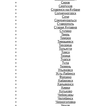
Серов
Серпухов
Славянск-на-Кубани
Солнечногорск
Сочи
Среднеуральск
Ставрополь
Старая Купавна
Ступино
Т
Тверь
Темрюк
Тимашевск
Тихорецк
Тольятти
Томск
Троицк
Туапсе
Тула
Тюмень
У
Ульяновск
Усть-Лабинск
Ф
Фрязино
Х
Хабаровск
Хадыженск
Химки
Хотьково
Ч
Чебоксары
Челябинск
Черноголовка
Чехов