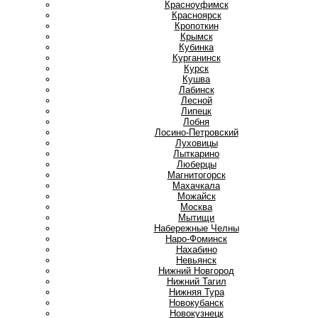
Красноуфимск
Красноярск
Кропоткин
Крымск
Кубинка
Курганинск
Курск
Кушва
Л
Лабинск
Лесной
Липецк
Лобня
Лосино-Петровский
Луховицы
Лыткарино
Люберцы
М
Магнитогорск
Махачкала
Можайск
Москва
Мытищи
Н
Набережные Челны
Наро-Фоминск
Нахабино
Невьянск
Нижний Новгород
Нижний Тагил
Нижняя Тура
Новокубанск
Новокузнецк