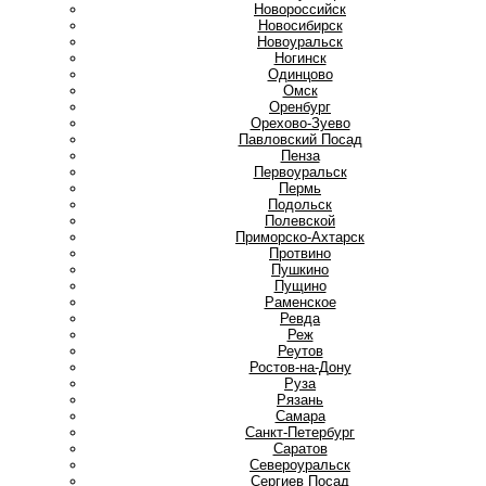
Новороссийск
Новосибирск
Новоуральск
Ногинск
О
Одинцово
Омск
Оренбург
Орехово-Зуево
П
Павловский Посад
Пенза
Первоуральск
Пермь
Подольск
Полевской
Приморско-Ахтарск
Протвино
Пушкино
Пущино
Р
Раменское
Ревда
Реж
Реутов
Ростов-на-Дону
Руза
Рязань
С
Самара
Санкт-Петербург
Саратов
Североуральск
Сергиев Посад