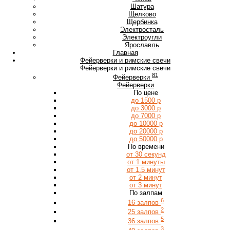
Ш
Шатура
Щ
Щелково
Щербинка
Э
Электросталь
Электроугли
Я
Ярославль
Главная
Фейерверки и римские свечи
Фейерверки и римские свечи
81
Фейерверки
Фейерверки
По цене
до 1500 р
до 3000 р
до 7000 р
до 10000 р
до 20000 р
до 50000 р
По времени
от 30 секунд
от 1 минуты
от 1.5 минут
от 2 минут
от 3 минут
По залпам
6
16 залпов
2
25 залпов
5
36 залпов
3