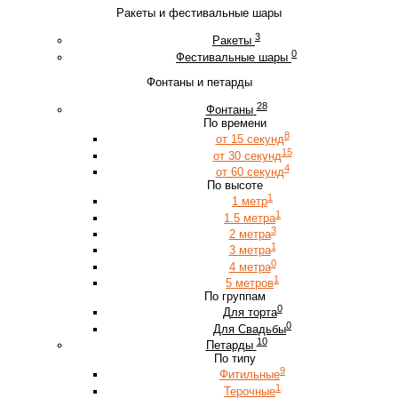
Ракеты и фестивальные шары
3
Ракеты
0
Фестивальные шары
Фонтаны и петарды
28
Фонтаны
По времени
8
от 15 секунд
15
от 30 секунд
4
от 60 секунд
По высоте
1
1 метр
1
1.5 метра
3
2 метра
1
3 метра
0
4 метра
1
5 метров
По группам
0
Для торта
0
Для Свадьбы
10
Петарды
По типу
9
Фитильные
1
Терочные