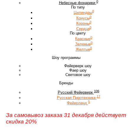
0
Небесные фонарики
По типу
0
Цилиндры
0
Конусы
0
Короны
0
Сердца
По цвету
0
Красные
0
Зеленые
0
Желтые
Шоу программы
Фейерверк шоу
Фаер шоу
Световое шоу
Бренды
106
Русский Фейерверк
17
Русская Пиротехника
5
Фейерленд
За самовывоз заказа 31 декабря действует
скидка 20%