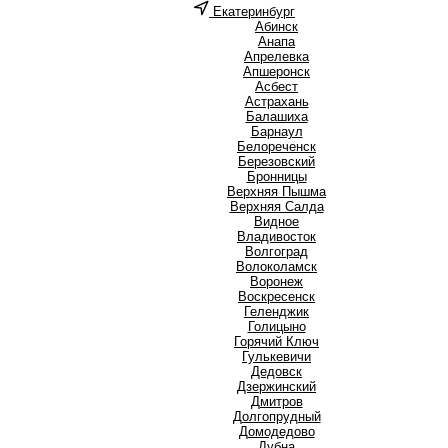
Екатеринбург
А
Абинск
Анапа
Апрелевка
Апшеронск
Асбест
Астрахань
Б
Балашиха
Барнаул
Белореченск
Березовский
Бронницы
В
Верхняя Пышма
Верхняя Салда
Видное
Владивосток
Волгоград
Волоколамск
Воронеж
Воскресенск
Г
Геленджик
Голицыно
Горячий Ключ
Гулькевичи
Д
Дедовск
Дзержинский
Дмитров
Долгопрудный
Домодедово
Дубна