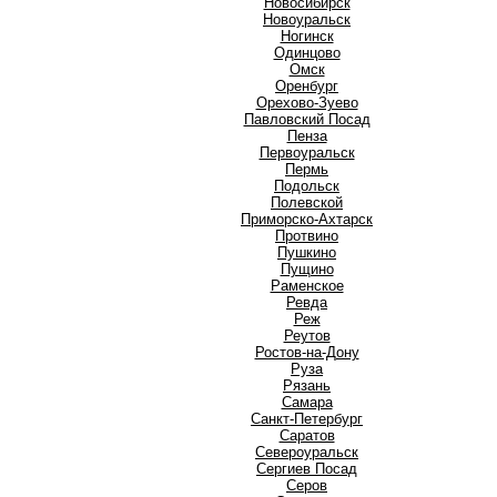
Новосибирск
Новоуральск
Ногинск
О
Одинцово
Омск
Оренбург
Орехово-Зуево
П
Павловский Посад
Пенза
Первоуральск
Пермь
Подольск
Полевской
Приморско-Ахтарск
Протвино
Пушкино
Пущино
Р
Раменское
Ревда
Реж
Реутов
Ростов-на-Дону
Руза
Рязань
С
Самара
Санкт-Петербург
Саратов
Североуральск
Сергиев Посад
Серов