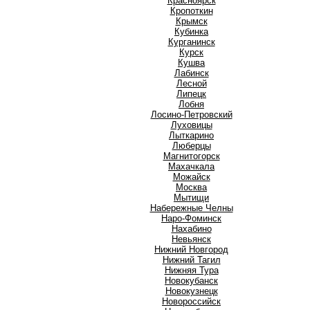
Красноярск
Кропоткин
Крымск
Кубинка
Курганинск
Курск
Кушва
Л
Лабинск
Лесной
Липецк
Лобня
Лосино-Петровский
Луховицы
Лыткарино
Люберцы
М
Магнитогорск
Махачкала
Можайск
Москва
Мытищи
Н
Набережные Челны
Наро-Фоминск
Нахабино
Невьянск
Нижний Новгород
Нижний Тагил
Нижняя Тура
Новокубанск
Новокузнецк
Новороссийск