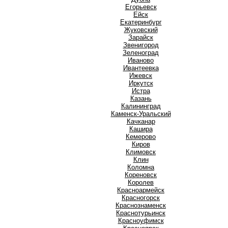
Е
Егорьевск
Ейск
Екатеринбург
Ж
Жуковский
З
Зарайск
Звенигород
Зеленоград
И
Иваново
Ивантеевка
Ижевск
Иркутск
Истра
К
Казань
Калининград
Каменск-Уральский
Качканар
Кашира
Кемерово
Киров
Климовск
Клин
Коломна
Кореновск
Королев
Красноармейск
Красногорск
Краснознаменск
Краснотурьинск
Красноуфимск