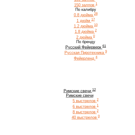
1
150 залпов
По калибру
28
0.8 дюйма
17
1 дюйм
10
1.2 дюйма
2
1.8 дюйма
0
2 дюйма
По бренду
61
Русский Фейерверк
9
Русская Пиротехника
4
Фейерленд
12
Римские свечи
Римские свечи
2
5 выстрелов
1
6 выстрелов
2
8 выстрелов
0
40 выстрелов