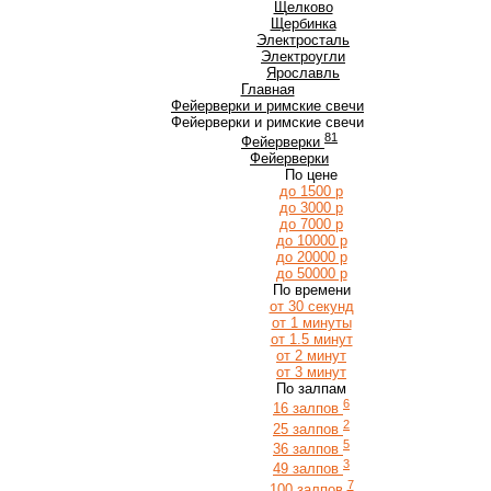
Щ
Щелково
Щербинка
Э
Электросталь
Электроугли
Я
Ярославль
Главная
Фейерверки и римские свечи
Фейерверки и римские свечи
81
Фейерверки
Фейерверки
По цене
до 1500 р
до 3000 р
до 7000 р
до 10000 р
до 20000 р
до 50000 р
По времени
от 30 секунд
от 1 минуты
от 1.5 минут
от 2 минут
от 3 минут
По залпам
6
16 залпов
2
25 залпов
5
36 залпов
3
49 залпов
7
100 залпов