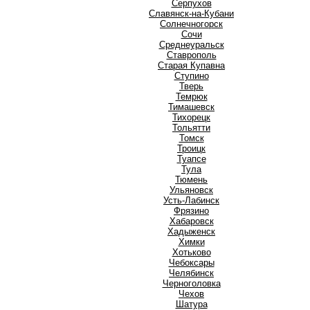
Серпухов
Славянск-на-Кубани
Солнечногорск
Сочи
Среднеуральск
Ставрополь
Старая Купавна
Ступино
Т
Тверь
Темрюк
Тимашевск
Тихорецк
Тольятти
Томск
Троицк
Туапсе
Тула
Тюмень
У
Ульяновск
Усть-Лабинск
Ф
Фрязино
Х
Хабаровск
Хадыженск
Химки
Хотьково
Ч
Чебоксары
Челябинск
Черноголовка
Чехов
Ш
Шатура